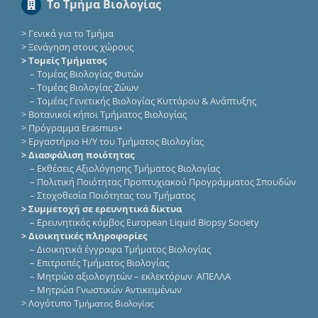
Το Τμήμα Βιολογίας
>
Γενικά για το Τμήμα
>
Ξενάγηση στους χώρους
> Τομείς Τμήματος
–
Τομέας Βιολογίας Φυτών
–
Τομέας Βιολογίας Ζώων
–
Τομέας Γενετικής Βιολογίας Κυττάρου & Ανάπτυξης
>
Βοτανικοί κήποι Τμήματος Βιολογίας
>
Πρόγραμμα Erasmus+
>
Εργαστήριο Η/Υ του Τμήματος Βιολογίας
> Διασφάλιση ποιότητας
–
Εκθέσεις Αξιολόγησης Τμήματος Βιολογίας
–
Πολιτική Ποιότητας Προπτυχιακού Προγράμματος Σπουδών
–
Στοχοθεσία Ποιότητας του Τμήματος
> Συμμετοχή σε ερευνητικά δίκτυα
–
Eρευνητικός κόμβος European Liquid Biopsy Society
> Διοικητικές πληροφορίες
–
Διοικητικά έγγραφα Τμήματος Βιολογίας
–
Επιτροπές Τμήματος Βιολογίας
–
Μητρώο αξιολογητών – εκλεκτόρων ΑΠΕΛΛΑ
–
Μητρώα Γνωστικών Αντικειμένων
>
Λογότυπο Τμ
ήματος Βιολογίας