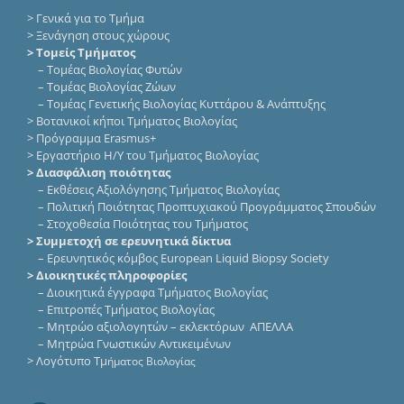
>
Γενικά για το Τμήμα
>
Ξενάγηση στους χώρους
> Τομείς Τμήματος
–
Τομέας Βιολογίας Φυτών
–
Τομέας Βιολογίας Ζώων
–
Τομέας Γενετικής Βιολογίας Κυττάρου & Ανάπτυξης
>
Βοτανικοί κήποι Τμήματος Βιολογίας
>
Πρόγραμμα Erasmus+
>
Εργαστήριο Η/Υ του Τμήματος Βιολογίας
> Διασφάλιση ποιότητας
–
Εκθέσεις Αξιολόγησης Τμήματος Βιολογίας
–
Πολιτική Ποιότητας Προπτυχιακού Προγράμματος Σπουδών
–
Στοχοθεσία Ποιότητας του Τμήματος
> Συμμετοχή σε ερευνητικά δίκτυα
–
Eρευνητικός κόμβος European Liquid Biopsy Society
> Διοικητικές πληροφορίες
–
Διοικητικά έγγραφα Τμήματος Βιολογίας
–
Επιτροπές Τμήματος Βιολογίας
–
Μητρώο αξιολογητών – εκλεκτόρων ΑΠΕΛΛΑ
–
Μητρώα Γνωστικών Αντικειμένων
>
Λογότυπο Τμ
ήματος Βιολογίας