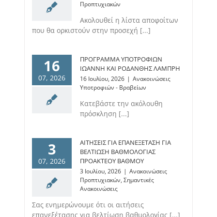
Προπτυχιακών
Ακολουθεί η λίστα αποφοίτων
που θα ορκιστούν στην προσεχή [...]
ΠΡΟΓΡΑΜΜΑ ΥΠΟΤΡΟΦΙΩΝ
16
ΙΩΑΝΝΗ ΚΑΙ ΡΟΔΑΝΘΗΣ ΛΑΜΠΡΗ
07, 2026
16 Ιουλίου, 2026
|
Ανακοινώσεις
Υποτροφιών - Βραβείων
Κατεβάστε την ακόλουθη
πρόσκληση [...]
ΑΙΤΗΣΕΙΣ ΓΙΑ ΕΠΑΝΕΞΕΤΑΣΗ ΓΙΑ
3
ΒΕΛΤΙΩΣΗ ΒΑΘΜΟΛΟΓΙΑΣ
07, 2026
ΠΡΟΑΚΤΕΟΥ ΒΑΘΜΟΥ
3 Ιουλίου, 2026
|
Ανακοινώσεις
Προπτυχιακών
,
Σημαντικές
Ανακοινώσεις
Σας ενημερώνουμε ότι οι αιτήσεις
επανεξέτασης για βελτίωση βαθμολογίας [...]