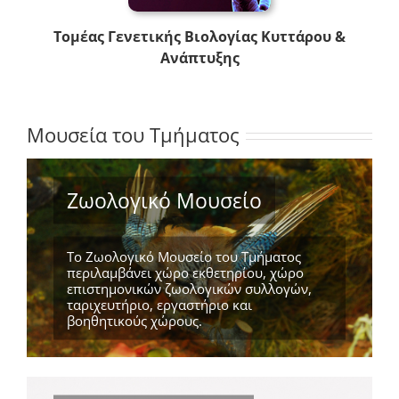
Τομέας Γενετικής Βιολογίας Κυττάρου &
Ανάπτυξης
Μουσεία του Τμήματος
Ζωολογικό Μουσείο
Το Ζωολογικό Μουσείο του Τμήματος
περιλαμβάνει χώρο εκθετηρίου, χώρο
επιστημονικών ζωολογικών συλλογών,
ταριχευτήριο, εργαστήριο και
βοηθητικούς χώρους.