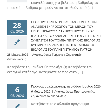
επανεξέτασης για βελτίωση βαθμολογίας
προακτέου βαθμού μπορούν να κατατεθούν από [...]
ΠΡΟΚΗΡΥΞΗ ΔΙΕΝΕΡΓΕΙΑΣ ΕΚΛΟΓΩΝ ΓΙΑ ΤΗΝ
28
ΑΝΑΔΕΙΞΗ ΕΚΠΡΟΣΩΠΟΥ ΤΩΝ ΜΕΛΩΝ ΤΟΥ
05, 2026
ΕΡΓΑΣΤΗΡΙΑΚΟΥ ΔΙΔΑΚΤΙΚΟΥ ΠΡΟΣΩΠΙΚΟΥ
(Ε.ΔΙ.Π.) ΚΑΙ ΤΟΥ ΑΝΑΠΛΗΡΩΤΗ ΤΟΥ ΣΤΗ ΓΕΝΙΚΗ
ΣΥΝΕΛΕΥΣΗ ΤΟΥ ΤΟΜΕΑ ΓΕΝΕΤΙΚΗΣ, ΒΙΟΛΟΓΙΑΣ
ΚΥΤΤΑΡΟΥ ΚΑΙ ΑΝΑΠΤΥΞΗΣ ΤΟΥ ΤΜΗΜΑΤΟΣ
ΒΙΟΛΟΓΙΑΣ ΤΟΥ ΠΑΝΕΠΙΣΤΗΜΙΟΥ ΠΑΤΡΩΝ
28 Μαΐου, 2026
|
Ανακοινώσεις Τμήματος
,
Σημαντικές
Ανακοινώσεις
Κατεβάστε την ακόλουθη προκήρυξη Κατεβάστε τον
εκλογικό κατάλογο Κατεβάστε το πρακτικό [...]
Πρόγραμμα εξεταστικής περιόδου Ιουνίου 2026
6
6 Μαΐου, 2026
|
Ανακοινώσεις Προπτυχιακών
,
05, 2026
Σημαντικές Ανακοινώσεις
Κατεβάστε το ακόλουθο πρόγραμμα