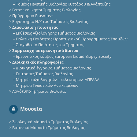
–
Τομέας Γενετικής Βιολογίας Κυττάρου & Ανάπτυξης
>
Βοτανικοί κήποι Τμήματος Βιολογίας
>
Πρόγραμμα Erasmus+
>
Εργαστήριο Η/Υ του Τμήματος Βιολογίας
> Διασφάλιση ποιότητας
–
Εκθέσεις Αξιολόγησης Τμήματος Βιολογίας
–
Πολιτική Ποιότητας Προπτυχιακού Προγράμματος Σπουδών
–
Στοχοθεσία Ποιότητας του Τμήματος
> Συμμετοχή σε ερευνητικά δίκτυα
–
Eρευνητικός κόμβος European Liquid Biopsy Society
> Διοικητικές πληροφορίες
–
Διοικητικά έγγραφα Τμήματος Βιολογίας
–
Επιτροπές Τμήματος Βιολογίας
–
Μητρώο αξιολογητών – εκλεκτόρων ΑΠΕΛΛΑ
–
Μητρώα Γνωστικών Αντικειμένων
>
Λογότυπο Τμ
ήματος Βιολογίας
Μουσεία
>
Ζωολογικό Μουσείο Τμήματος Βιολογίας
>
Βοτανικό Μουσείο Τμήματος Βιολογίας