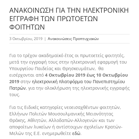
ΑΝΑΚΟΙΝΩΣΗ ΓΙΑ ΤΗΝ ΗΛΕΚΤΡΟΝΙΚΗ
ΕΓΓΡΑΦΗ ΤΩΝ ΠΡΩΤΟΕΤΩΝ
Το Τμήμα Βιολογίας
ΦΟΙΤΗΤΩΝ
3 Οκτωβρίου, 2019
|
Ανακοινώσεις Προπτυχιακών
Μουσεία
Για το τρέχον ακαδημαϊκό έτος οι πρωτοετείς φοιτητές,
Προπτυχιακές Σπουδές
μετά την εγγραφή τους στην ηλεκτρονική εφαρμογή του
Υπουργείου Παιδείας και Θρησκευμάτων, θα
εισέρχονται από
4 Οκτωβρίου 2019 έως 10 Οκτωβρίου
Μεταπτυχιακές Σπουδές
2019
στην
ηλεκτρονική πλατφόρμα του Πανεπιστημίου
Πατρών
, για την ολοκλήρωση της ηλεκτρονικής εγγραφής
τους.
Προσωπικό
Για τις Ειδικές κατηγορίες νεοεισαχθέντων φοιτητών,
Ελλήνων Πολιτών Μουσουλμανικής Μειονότητας
Θράκης, Αθλητών, Αλλοδαπών-Αλλογενών και των
Ανακοινώσεις
αποφοίτων λυκείων ή αντίστοιχων σχολείων Κρατών-
Μελών της Ε.Ε. ενημερωθείτε
εδώ
.