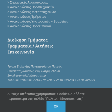
>
Σημαντικές Ανακοινώσεις
>
Ανακοινώσεις Προπτυχιακών
>
Ανακοινώσεις Μεταπτυχιακών
>
Ανακοινώσεις Τμήματος
>
Ανακοινώσεις Υποτροφιών – Βραβείων
>
Ανακοινώσεις Προσωπικού
Διοίκηση Τμήματος
Γραμματεία / Αιτήσεις
Επικοινωνία
Τμήμα Βιολογίας Πανεπιστήμιου Πατρών
Πανεπιστημιούπολη Ρίο, Πάτρα, 26500
Email: grambio[at]upatras.gr
Τηλ.: 2610 969201 / 2610 969203 / 2610 969204 / 2610 969205
Αυτός ο ιστότοπος χρησιμοποιεί Cookies. Διαβάστε
περισσότερα στη σελίδα "Πολιτικη Ιδιωτικότητας"
Copyright 2023 – 2024 | Τμήμα Βιολογίας Πανεπιστημίου
Πατρών|
Πολιτική απορρήτου
OK