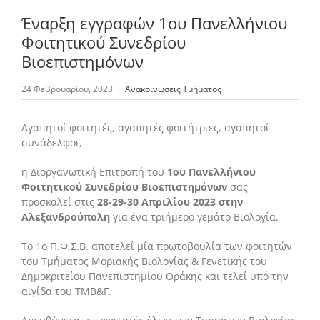
Έναρξη εγγραφών 1ου Πανελλήνιου
Φοιτητικού Συνεδρίου
Το Τμήμα Βιολογίας
Βιοεπιστημόνων
24 Φεβρουαρίου, 2023
|
Ανακοινώσεις Τμήματος
Μουσεία
Αγαπητοί φοιτητές, αγαπητές φοιτήτριες, αγαπητοί
Προπτυχιακές Σπουδές
συνάδελφοι,
η Διοργανωτική Επιτροπή του
1ου Πανελλήνιου
Μεταπτυχιακές Σπουδές
Φοιτητικού Συνεδρίου Βιοεπιστημόνων
σας
προσκαλεί στις
28-29-30 Απριλίου 2023 στην
Αλεξανδρούπολη
για ένα τριήμερο γεμάτο Βιολογία.
Προσωπικό
Το 1ο Π.Φ.Σ.Β. αποτελεί μία πρωτοβουλία των φοιτητών
του Τμήματος Μοριακής Βιολογίας & Γενετικής του
Δημοκριτείου Πανεπιστημίου Θράκης και τελεί υπό την
Ανακοινώσεις
αιγίδα του ΤΜΒ&Γ.