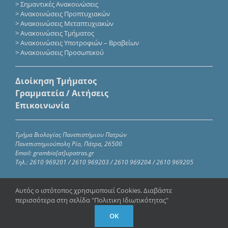
>
Σημαντικές Ανακοινώσεις
>
Ανακοινώσεις Προπτυχιακών
>
Ανακοινώσεις Μεταπτυχιακών
>
Ανακοινώσεις Τμήματος
>
Ανακοινώσεις Υποτροφιών – Βραβείων
>
Ανακοινώσεις Προσωπικού
Διοίκηση Τμήματος
Γραμματεία / Αιτήσεις
Επικοινωνία
Τμήμα Βιολογίας Πανεπιστήμιου Πατρών
Πανεπιστημιούπολη Ρίο, Πάτρα, 26500
Email: grambio[at]upatras.gr
Τηλ.: 2610 969201 / 2610 969203 / 2610 969204 / 2610 969205
Αυτός ο ιστότοπος χρησιμοποιεί Cookies. Διαβάστε
περισσότερα στη σελίδα "Πολιτικη Ιδιωτικότητας"
Copyright 2023 – 2024 | Τμήμα Βιολογίας Πανεπιστημίου
Πατρών|
Πολιτική απορρήτου
OK