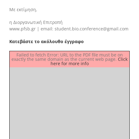
Με εκτίμηση,
η Διοργανωτική Επιτροπή
www.pfsb.gr | email: student.bio.conference@gmail.com
Κατεβάστε το ακόλουθο έγγραφο
Failed to fetch Error: URL to the PDF file must be on
exactly the same domain as the current web page.
Click
here for more info