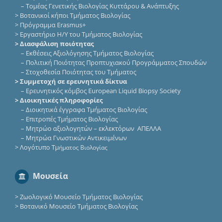
–
Τομέας Γενετικής Βιολογίας Κυττάρου & Ανάπτυξης
>
Βοτανικοί κήποι Τμήματος Βιολογίας
>
Πρόγραμμα Erasmus+
>
Εργαστήριο Η/Υ του Τμήματος Βιολογίας
> Διασφάλιση ποιότητας
–
Εκθέσεις Αξιολόγησης Τμήματος Βιολογίας
–
Πολιτική Ποιότητας Προπτυχιακού Προγράμματος Σπουδών
–
Στοχοθεσία Ποιότητας του Τμήματος
> Συμμετοχή σε ερευνητικά δίκτυα
–
Eρευνητικός κόμβος European Liquid Biopsy Society
> Διοικητικές πληροφορίες
–
Διοικητικά έγγραφα Τμήματος Βιολογίας
–
Επιτροπές Τμήματος Βιολογίας
–
Μητρώο αξιολογητών – εκλεκτόρων ΑΠΕΛΛΑ
–
Μητρώα Γνωστικών Αντικειμένων
>
Λογότυπο Τμ
ήματος Βιολογίας
Μουσεία
>
Ζωολογικό Μουσείο Τμήματος Βιολογίας
>
Βοτανικό Μουσείο Τμήματος Βιολογίας