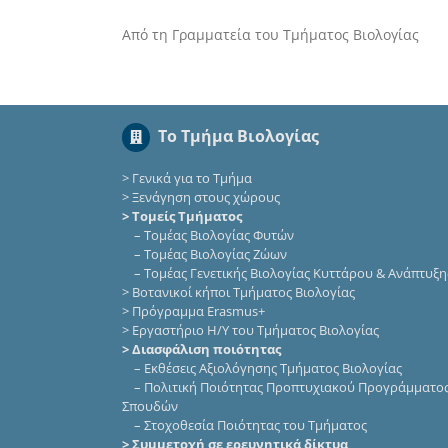
Από τη Γραμματεία του Τμήματος Βιολογίας
Το Τμήμα Βιολογίας
>
Γενικά για το Τμήμα
>
Ξενάγηση στους χώρους
> Τομείς Τμήματος
–
Τομέας Βιολογίας Φυτών
–
Τομέας Βιολογίας Ζώων
–
Τομέας Γενετικής Βιολογίας Κυττάρου & Ανάπτυξη
>
Βοτανικοί κήποι Τμήματος Βιολογίας
>
Πρόγραμμα Erasmus+
>
Εργαστήριο Η/Υ του Τμήματος Βιολογίας
> Διασφάλιση ποιότητας
–
Εκθέσεις Αξιολόγησης Τμήματος Βιολογίας
–
Πολιτική Ποιότητας Προπτυχιακού Προγράμματο
Σπουδών
–
Στοχοθεσία Ποιότητας του Τμήματος
> Συμμετοχή σε ερευνητικά δίκτυα