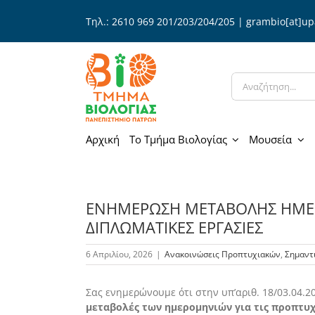
Μετάβαση
Τηλ.: 2610 969 201/203/204/205 | grambio[at]up
στο
περιεχόμενο
Αναζήτηση
για:
Αρχική
Το Τμήμα Βιολογίας
Μουσεία
ENHMEΡΩΣΗ ΜΕΤΑΒΟΛΗΣ ΗΜΕΡ
ΔΙΠΛΩΜΑΤΙΚΕΣ ΕΡΓΑΣΙΕΣ
6 Απριλίου, 2026
|
Ανακοινώσεις Προπτυχιακών
,
Σημαντ
Σας ενημερώνουμε ότι στην υπ’αριθ. 18/03.04.
μεταβολές των ημερομηνιών για τις προπτυ