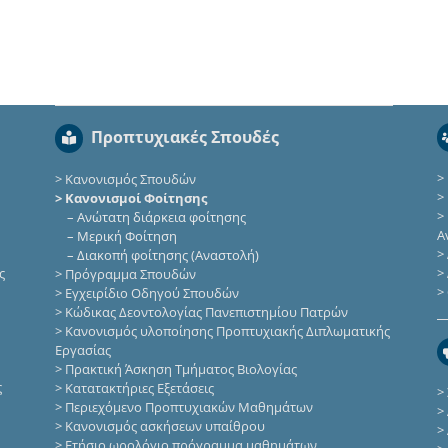
Προπτυχιακές Σπουδές
>
>
Κανονισμός Σπουδών
>
> Κανονισμοί Φοίτησης
>
–
Ανώτατη διάρκεια φοίτησης
Α
–
Μερική Φοίτηση
>
–
Διακοπή φοίτησης (Αναστολή)
ς
>
>
Πρόγραμμα Σπουδών
>
>
Εγχειρίδιο Οδηγού Σπουδών
>
Κώδικας Δεοντολογίας Πανεπιστημίου Πατρών
>
Κανονισμός υλοποίησης Προπτυχιακής Διπλωματικής
Εργασίας
>
Πρακτική Άσκηση Τμήματος Βιολογίας
ς
>
Κατατακτήριες Eξετάσεις
>
>
Περιεχόμενο Προπτυχιακών Μαθημάτων
>
>
Κανονισμός ασκήσεων υπαίθρου
>
>
Ετήσιο ωρολόγιο πρόγραμμα μαθημάτων