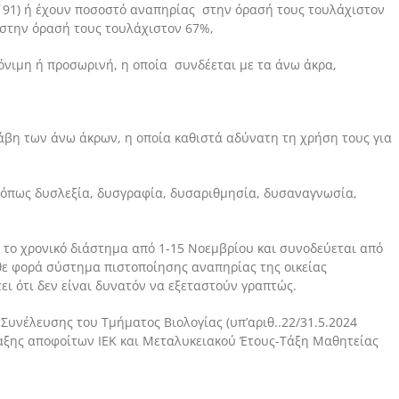
Α΄191) ή έχουν ποσοστό αναπηρίας στην όρασή τους τουλάχιστον
στην όρασή τους τουλάχιστον 67%,
όνιμη ή προσωρινή, η οποία συνδέεται με τα άνω άκρα,
βη των άνω άκρων, η οποία καθιστά αδύνατη τη χρήση τους για
, όπως δυσλεξία, δυσγραφία, δυσαριθμησία, δυσαναγνωσία,
 το χρονικό διάστημα από 1-15 Νοεμβρίου και συνοδεύεται από
ε φορά σύστημα πιστοποίησης αναπηρίας της οικείας
ει ότι δεν είναι δυνατόν να εξεταστούν γραπτώς.
Συνέλευσης του Τμήματος Βιολογίας (υπ’αριθ..22/31.5.2024
αξης αποφοίτων ΙΕΚ και Μεταλυκειακού Έτους-Τάξη Μαθητείας