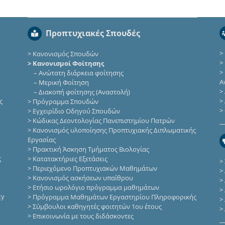
Προπτυχιακές Σπουδές
>
>
Κανονισμός Σπουδών
>
> Κανονισμοί Φοίτησης
>
–
Ανώτατη διάρκεια φοίτησης
Α
–
Μερική Φοίτηση
>
–
Διακοπή φοίτησης (Αναστολή)
ς
>
>
Πρόγραμμα Σπουδών
>
>
Εγχειρίδιο Οδηγού Σπουδών
>
Κώδικας Δεοντολογίας Πανεπιστημίου Πατρών
>
Κανονισμός υλοποίησης Προπτυχιακής Διπλωματικής
Εργασίας
>
Πρακτική Άσκηση Τμήματος Βιολογίας
ς
>
Κατατακτήριες Eξετάσεις
>
>
Περιεχόμενο Προπτυχιακών Μαθημάτων
>
>
Κανονισμός ασκήσεων υπαίθρου
>
>
Ετήσιο ωρολόγιο πρόγραμμα μαθημάτων
>
ty
>
Πρόγραμμα Μαθημάτων Εργαστηρίου Πληροφορικής
>
>
Σύμβουλοι καθηγητές φοιτητών 1ου έτους
>
>
Επικοινωνία με τους διδάσκοντες