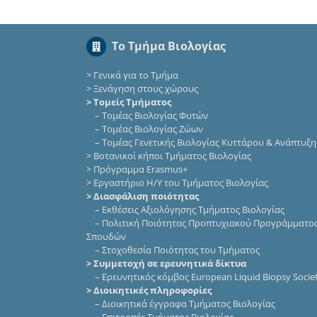
Το Τμήμα Βιολογίας
>
Γενικά για το Τμήμα
>
Ξενάγηση στους χώρους
> Τομείς Τμήματος
–
Τομέας Βιολογίας Φυτών
–
Τομέας Βιολογίας Ζώων
–
Τομέας Γενετικής Βιολογίας Κυττάρου & Ανάπτυξη
>
Βοτανικοί κήποι Τμήματος Βιολογίας
>
Πρόγραμμα Erasmus+
>
Εργαστήριο Η/Υ του Τμήματος Βιολογίας
> Διασφάλιση ποιότητας
–
Εκθέσεις Αξιολόγησης Τμήματος Βιολογίας
–
Πολιτική Ποιότητας Προπτυχιακού Προγράμματο
Σπουδών
–
Στοχοθεσία Ποιότητας του Τμήματος
> Συμμετοχή σε ερευνητικά δίκτυα
–
Eρευνητικός κόμβος European Liquid Biopsy Socie
> Διοικητικές πληροφορίες
–
Διοικητικά έγγραφα Τμήματος Βιολογίας