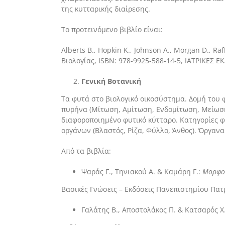
της κυτταρικής διαίρεσης.
Το προτεινόμενο βιβλίο είναι:
Alberts Β., Hopkin K., Johnson Α., Morgan D., Ra
Βιολογίας, ISBN: 978-9925-588-14-5, ΙΑΤΡΙΚΕΣ 
Γενική Βοτανική
Τα φυτά στο βιολογικό οικοσύστημα. Δομή του 
πυρήνα (Μίτωση, Αμίτωση, Ενδομίτωση, Μείωση
διαφοροποιημένο φυτικό κύτταρο. Κατηγορίες 
οργάνων (Βλαστός, Ρίζα, Φύλλο, Άνθος). Όργαν
Από τα βιβλία:
Ψαράς Γ., Τηνιακού Α. & Καμάρη Γ.:
Μορφο
Βασικές Γνώσεις – Εκδόσεις Πανεπιστημίου Πα
Γαλάτης Β., Αποστολάκος Π. & Κατσαρός Χ