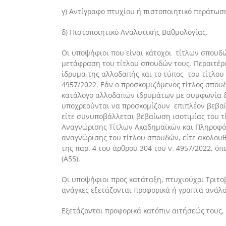
γ) Αντίγραφο πτυχίου ή πιστοποιητικό περάτω
δ) Πιστοποιητικό Αναλυτικής Βαθμολογίας.
Οι υποψήφιοι που είναι κάτοχοι τίτλων σπου
μετάφραση του τίτλου σπουδών τους. Περαιτέρ
ίδρυμα της αλλοδαπής και το τύπος του τίτλου
4957/2022. Εάν ο προσκομιζόμενος τίτλος σπο
κατάλογο αλλοδαπών ιδρυμάτων με συμφωνία δι
υποχρεούνται να προσκομίζουν επιπλέον βεβαί
είτε συνυποβάλλεται βεβαίωση ισοτιμίας του 
Αναγνώρισης Τίτλων Ακαδημαϊκών και Πληροφόρη
αναγνώρισης του τίτλου σπουδών, είτε ακολουθ
της παρ. 4 του άρθρου 304 του ν. 4957/2022, όπ
(Α΄55).
Οι υποψήφιοι προς κατάταξη, πτυχιούχοι Τριτο
ανάγκες εξετάζονται προφορικά ή γραπτά ανάλογ
Εξετάζονται προφορικά κατόπιν αιτήσεώς τους, ο