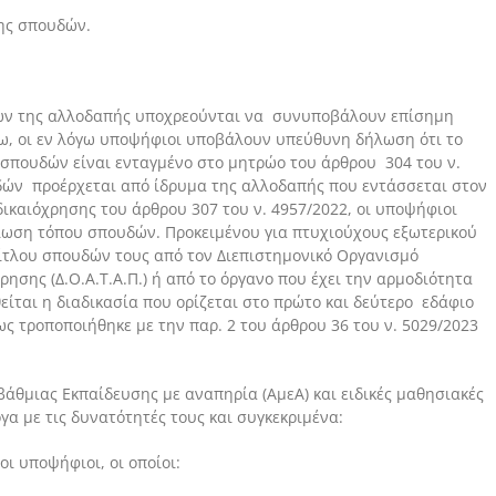
σης σπουδών.
δών της αλλοδαπής υποχρεούνται να συνυποβάλουν επίσημη
ω, οι εν λόγω υποψήφιοι υποβάλουν υπεύθυνη δήλωση ότι το
 σπουδών είναι ενταγμένο στο μητρώο του άρθρου 304 του ν.
υδών προέρχεται από ίδρυμα της αλλοδαπής που εντάσσεται στον
καιόχρησης του άρθρου 307 του ν. 4957/2022, οι υποψήφιοι
ωση τόπου σπουδών. Προκειμένου για πτυχιούχους εξωτερικού
τίτλου σπουδών τους από τον Διεπιστημονικό Οργανισμό
σης (Δ.Ο.Α.Τ.Α.Π.) ή από το όργανο που έχει την αρμοδιότητα
είται η διαδικασία που ορίζεται στο πρώτο και δεύτερο εδάφιο
ως τροποποιήθηκε με την παρ. 2 του άρθρου 36 του ν. 5029/2023
βάθμιας Εκπαίδευσης με αναπηρία (ΑμεΑ) και ειδικές μαθησιακές
α με τις δυνατότητές τους και συγκεκριμένα:
ι υποψήφιοι, οι οποίοι: