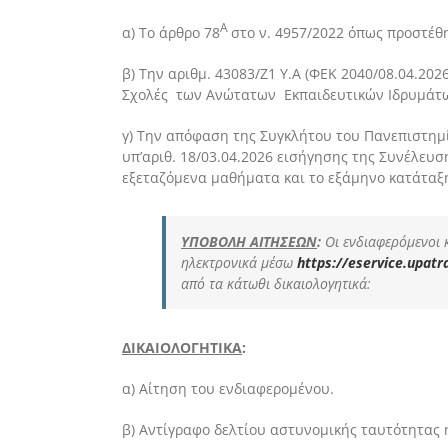
Α
α) Το άρθρο 78
στο ν. 4957/2022 όπως προστέθηκ
β) Την αριθμ. 43083/Ζ1 Υ.Α (ΦΕΚ 2040/08.04.2
Σχολές των Ανώτατων Εκπαιδευτικών Ιδρυμάτων 
γ) Την απόφαση της Συγκλήτου του Πανεπιστημί
υπ’αριθ. 18/03.04.2026 εισήγησης της Συνέλευ
εξεταζόμενα μαθήματα και το εξάμηνο κατάταξ
ΥΠΟΒΟΛΗ ΑΙΤΗΣΕΩΝ
:
Οι ενδιαφερόμενοι
ηλεκτρονικά μέσω
https://eservice.upatra
από τα κάτωθι δικαιολογητικά:
ΔΙΚΑΙΟΛΟΓΗΤΙΚΑ
:
α) Αίτηση του ενδιαφερομένου.
β) Αντίγραφο δελτίου αστυνομικής ταυτότητας ή