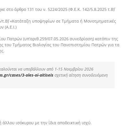
ε στο άρθρο 131 του ν. 5224/2025 (Φ.Ε.Κ. 142/5.8.2025 τ.Β΄)
026/τ.Β΄) «Κατάταξη υποψηφίων σε Τμήματα ή Μονοτμηματικές
(Α.Ε.Ι.)
ου Πατρών (υπ’αριθ.259/07.05.2026 συνεδρίαση) κατόπιν της
σης του Τμήματος Βιολογίας του Πανεπιστημίου Πατρών για τα
ης.
 καλούνται να υποβάλλουν από 1-15 Νοεμβρίου 2026
s.gr/cases/3-oles-oi-aitiseis
σχετική αίτηση συνοδευόμενη
 άλλου ισόκυρου με την ίδια αποδεικτική ισχύ.