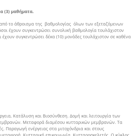
α (3) μαθήματα.
 από το άθροισμα της βαθμολογίας όλων των εξεταζόμενων
σοι έχουν συγκεντρώσει συνολική βαθμολογία τουλάχιστον
ι έχουν συγκεντρώσει δέκα (10) μονάδες τουλάχιστον σε καθένα
έργεια, Κατάλυση και Βιοσύνθεση. Δομή και λειτουργία των
εμβρανών. Μεταφορά διαμέσου κυτταρικών μεμβρανών. Τα
ς. Παραγωγή ενέργειας στα μιτοχόνδρια και στους
μεταφορά. Κυτταρική επικοινωνία. Κυτταροσκελετός. Ο κύκλος