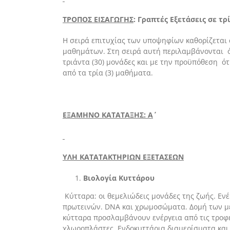
ΤΡΟΠΟΣ ΕΙΣΑΓΩΓΗΣ
:
Γραπτές Εξετάσεις σε τρί
Η σειρά επιτυχίας των υποψηφίων καθορίζεται
μαθημάτων. Στη σειρά αυτή περιλαμβάνονται ό
τριάντα (30) μονάδες και με την προϋπόθεση ότ
από τα τρία (3) μαθήματα.
ΕΞΑΜΗΝΟ ΚΑΤΑΤΑΞΗΣ:
Α΄
ΥΛΗ ΚΑΤΑΤΑΚΤΗΡΙΩΝ ΕΞΕΤΑΣΕΩΝ
Βιολογία Κυττάρου
Κύτταρα: οι θεμελιώδεις μονάδες της ζωής. Εν
πρωτεινών. DNA και χρωμοσώματα. Δομή των μ
κύτταρα προσλαμβάνουν ενέργεια από τις τροφέ
χλωροπλάστες. Ενδοκυττάρια διαμερίσματα και 