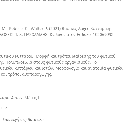
ff M., Roberts K., Walter P. (2021) Βασικές Αρχές Κυτταρικής
ΕΚΔΟΣΕΙΣ Π. Χ. ΠΑΣΧΑΛΙΔΗΣ. Κωδικός στον Εύδοξο: 102069992
φυτικού κυττάρου. Μορφή και τρόποι διαίρεσης του φυτικού
). Πολυπλοειδία στους φυτικούς οργανισμούς. Το
φυτικών κυττάρων και ιστών. Μορφολογία και ανατομία φυτικών
α και τρόποι αναπαραγωγής.
λογία Φυτών
, Μέρος Ι
τρών
.:
Εισαγωγή στη Βοτανική