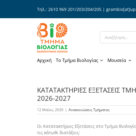
Μετάβαση
Τηλ.: 2610 969 201/203/204/205 | grambio[at]up
στο
περιεχόμενο
Αναζήτηση
για:
Αρχική
Το Τμήμα Βιολογίας
Μουσεία
ΚΑΤΑΤΑΚΤΗΡΙΕΣ ΕΞΕΤΑΣΕΙΣ ΤΜ
2026-2027
12 Μαΐου, 2026
|
Ανακοινώσεις Τμήματος
Οι Kατατακτήριες Εξετάσεις στο Τμήμα Βιολογ
τις κάτωθι διατάξεις: