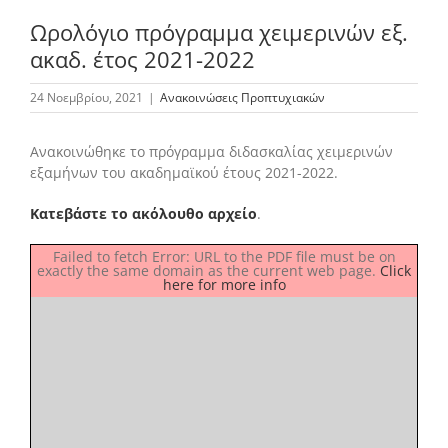
Ωρολόγιο πρόγραμμα χειμερινών εξ.
ακαδ. έτος 2021-2022
Το Τμήμα Βιολογίας
24 Νοεμβρίου, 2021
|
Ανακοινώσεις Προπτυχιακών
Μουσεία
Ανακοινώθηκε το πρόγραμμα διδασκαλίας χειμερινών
εξαμήνων του ακαδημαϊκού έτους 2021-2022.
Προπτυχιακές Σπουδές
Κατεβάστε το ακόλουθο αρχείο
.
Failed to fetch Error: URL to the PDF file must be on
Μεταπτυχιακές Σπουδές
exactly the same domain as the current web page.
Click
here for more info
Προσωπικό
Ανακοινώσεις