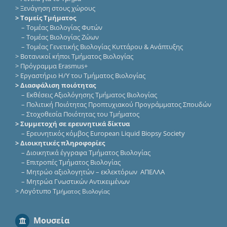
>
Ξενάγηση στους χώρους
> Τομείς Τμήματος
–
Τομέας Βιολογίας Φυτών
–
Τομέας Βιολογίας Ζώων
–
Τομέας Γενετικής Βιολογίας Κυττάρου & Ανάπτυξης
>
Βοτανικοί κήποι Τμήματος Βιολογίας
>
Πρόγραμμα Erasmus+
>
Εργαστήριο Η/Υ του Τμήματος Βιολογίας
> Διασφάλιση ποιότητας
–
Εκθέσεις Αξιολόγησης Τμήματος Βιολογίας
–
Πολιτική Ποιότητας Προπτυχιακού Προγράμματος Σπουδών
–
Στοχοθεσία Ποιότητας του Τμήματος
> Συμμετοχή σε ερευνητικά δίκτυα
–
Eρευνητικός κόμβος European Liquid Biopsy Society
> Διοικητικές πληροφορίες
–
Διοικητικά έγγραφα Τμήματος Βιολογίας
–
Επιτροπές Τμήματος Βιολογίας
–
Μητρώο αξιολογητών – εκλεκτόρων ΑΠΕΛΛΑ
–
Μητρώα Γνωστικών Αντικειμένων
>
Λογότυπο Τμ
ήματος Βιολογίας
Μουσεία