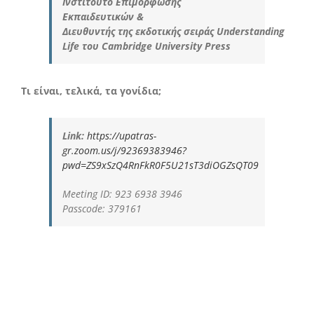
Ινστιτούτο Επιμόρφωσης
Εκπαιδευτικών
&
Διευθυντής
της
εκδοτικής
σειράς
Understanding
Life
του
Cambridge University Press
Τι είναι, τελικά, τα γονίδια;
Link:
https://upatras-
gr.zoom.us/j/92369383946?
pwd=ZS9xSzQ4RnFkR0F5U21sT3diOGZsQT09
Meeting ID: 923 6938 3946
Passcode: 379161