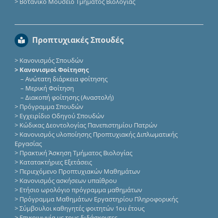
>
Βοτανικό Μουσείο Τμήματος Βιολογίας
Προπτυχιακές Σπουδές
>
Κανονισμός Σπουδών
> Κανονισμοί Φοίτησης
–
Ανώτατη διάρκεια φοίτησης
–
Μερική Φοίτηση
–
Διακοπή φοίτησης (Αναστολή)
>
Πρόγραμμα Σπουδών
>
Εγχειρίδιο Οδηγού Σπουδών
>
Κώδικας Δεοντολογίας Πανεπιστημίου Πατρών
>
Κανονισμός υλοποίησης Προπτυχιακής Διπλωματικής
Εργασίας
>
Πρακτική Άσκηση Τμήματος Βιολογίας
>
Κατατακτήριες Eξετάσεις
>
Περιεχόμενο Προπτυχιακών Μαθημάτων
>
Κανονισμός ασκήσεων υπαίθρου
>
Ετήσιο ωρολόγιο πρόγραμμα μαθημάτων
>
Πρόγραμμα Μαθημάτων Εργαστηρίου Πληροφορικής
>
Σύμβουλοι καθηγητές φοιτητών 1ου έτους
>
Επικοινωνία με τους διδάσκοντες