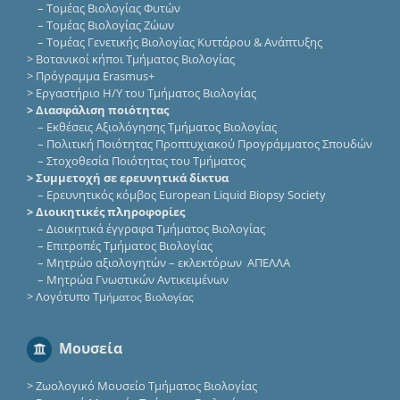
–
Τομέας Βιολογίας Φυτών
–
Τομέας Βιολογίας Ζώων
–
Τομέας Γενετικής Βιολογίας Κυττάρου & Ανάπτυξης
>
Βοτανικοί κήποι Τμήματος Βιολογίας
>
Πρόγραμμα Erasmus+
>
Εργαστήριο Η/Υ του Τμήματος Βιολογίας
> Διασφάλιση ποιότητας
–
Εκθέσεις Αξιολόγησης Τμήματος Βιολογίας
–
Πολιτική Ποιότητας Προπτυχιακού Προγράμματος Σπουδών
–
Στοχοθεσία Ποιότητας του Τμήματος
> Συμμετοχή σε ερευνητικά δίκτυα
–
Eρευνητικός κόμβος European Liquid Biopsy Society
> Διοικητικές πληροφορίες
–
Διοικητικά έγγραφα Τμήματος Βιολογίας
–
Επιτροπές Τμήματος Βιολογίας
–
Μητρώο αξιολογητών – εκλεκτόρων ΑΠΕΛΛΑ
–
Μητρώα Γνωστικών Αντικειμένων
>
Λογότυπο Τμ
ήματος Βιολογίας
Μουσεία
>
Ζωολογικό Μουσείο Τμήματος Βιολογίας