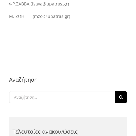
ΦΡ.ΣΑΒΒΑ (fsava@upatras.gr)
Μ. ΖΩΗ (mzoi@upatras.gr)
Αναζήτηση
Αναζήτηση
για:
Τελευταίες ανακοινώσεις