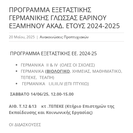
ΠΡΟΓΡΑΜΜΑ ΕΞΕΤΑΣΤΙΚΗΣ
ΓΕΡΜΑΝΙΚΗΣ ΓΛΩΣΣΑΣ ΕΑΡΙΝΟΥ
Το Τμήμα Βιολογίας
ΕΞΑΜΗΝΟΥ ΑΚΑΔ. ΕΤΟΥΣ 2024-2025
20 Μαΐου, 2025
|
Ανακοινώσεις Προπτυχιακών
Μουσεία
ΠΡΟΓΡΑΜΜΑ ΕΞΕΤΑΣΤΙΚΗΣ ΕΕ. 2024-25
Προπτυχιακές Σπουδές
ΓΕΡΜΑΝΙΚΑ ΙΙ & IV (ΟΛΕΣ ΟΙ ΣΧΟΛΕΣ)
ΓΕΡΜΑΝΙΚΑ
(
ΒΙΟΛΟΓΙΚΟ
, ΧΗΜΕΙΑΣ, ΜΑΘΗΜΑΤΙΚΟ,
Μεταπτυχιακές Σπουδές
ΤΕΠΕΚΕ, ΤΕΑΠΗ)
ΓΕΡΜΑΝΙΚΑ Ι,ΙΙ,ΙΙΙ,IV (ΕΠΙ ΠΤΥΧΙΩ)
ΣΑΒΒΑΤΟ 14/06/25, 12.00-15.00
Προσωπικό
ΑΙΘ. Τ.12 &13 κτ .ΤΕΠΕΚΕ (Κτήριο Επιστημών της
Εκπαίδευσης και Κοινωνικής Εργασίας)
Ανακοινώσεις
ΟΙ ΔΙΔΑΣΚΟΥΣΕΣ