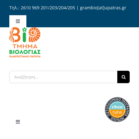
Μετάβαση
Τηλ.: 2610 969 201/203/204/205 | grambio[at]upatras.gr
στο
περιεχόμενο
Toggle
Navigation
Διοίκηση Τμήματος
Γραμματεία / Αιτήσεις
Αναζήτηση
Επικοινωνία
για:
Ελληνικά
Toggle
Navigation
Αρχική