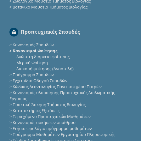
>
Ζωολογικό Μουσείο Τμήματος Βιολογίας
>
Βοτανικό Μουσείο Τμήματος Βιολογίας
Προπτυχιακές Σπουδές
>
Κανονισμός Σπουδών
> Κανονισμοί Φοίτησης
–
Ανώτατη διάρκεια φοίτησης
–
Μερική Φοίτηση
–
Διακοπή φοίτησης (Αναστολή)
>
Πρόγραμμα Σπουδών
>
Εγχειρίδιο Οδηγού Σπουδών
>
Κώδικας Δεοντολογίας Πανεπιστημίου Πατρών
>
Κανονισμός υλοποίησης Προπτυχιακής Διπλωματικής
Εργασίας
>
Πρακτική Άσκηση Τμήματος Βιολογίας
>
Κατατακτήριες Eξετάσεις
>
Περιεχόμενο Προπτυχιακών Μαθημάτων
>
Κανονισμός ασκήσεων υπαίθρου
>
Ετήσιο ωρολόγιο πρόγραμμα μαθημάτων
>
Πρόγραμμα Μαθημάτων Εργαστηρίου Πληροφορικής
>
Σύμβουλοι καθηγητές φοιτητών 1ου έτους