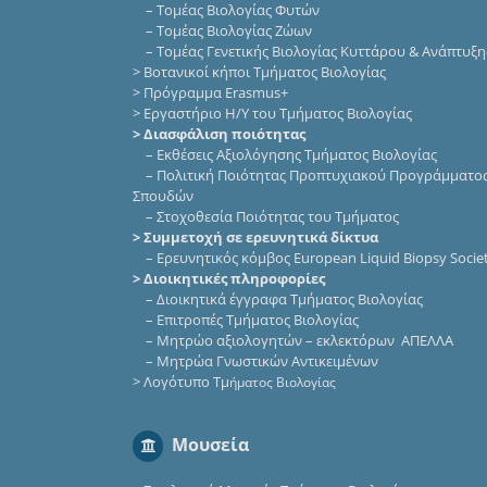
–
Τομέας Βιολογίας Φυτών
–
Τομέας Βιολογίας Ζώων
–
Τομέας Γενετικής Βιολογίας Κυττάρου & Ανάπτυξη
>
Βοτανικοί κήποι Τμήματος Βιολογίας
>
Πρόγραμμα Erasmus+
>
Εργαστήριο Η/Υ του Τμήματος Βιολογίας
> Διασφάλιση ποιότητας
–
Εκθέσεις Αξιολόγησης Τμήματος Βιολογίας
–
Πολιτική Ποιότητας Προπτυχιακού Προγράμματο
Σπουδών
–
Στοχοθεσία Ποιότητας του Τμήματος
> Συμμετοχή σε ερευνητικά δίκτυα
–
Eρευνητικός κόμβος European Liquid Biopsy Socie
> Διοικητικές πληροφορίες
–
Διοικητικά έγγραφα Τμήματος Βιολογίας
–
Επιτροπές Τμήματος Βιολογίας
–
Μητρώο αξιολογητών – εκλεκτόρων ΑΠΕΛΛΑ
–
Μητρώα Γνωστικών Αντικειμένων
>
Λογότυπο Τμ
ήματος Βιολογίας
Μουσεία