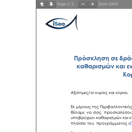
Page
1
/
3
Zoom
100%