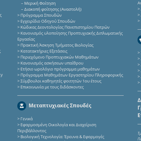
Α
–
Μερική Φοίτηση
>
–
Διακοπή φοίτησης (Αναστολή)
ς
>
>
Πρόγραμμα Σπουδών
>
>
Εγχειρίδιο Οδηγού Σπουδών
>
Κώδικας Δεοντολογίας Πανεπιστημίου Πατρών
>
Κανονισμός υλοποίησης Προπτυχιακής Διπλωματικής
Εργασίας
>
Πρακτική Άσκηση Τμήματος Βιολογίας
ς
>
Κατατακτήριες Eξετάσεις
>
>
Περιεχόμενο Προπτυχιακών Μαθημάτων
>
>
Κανονισμός ασκήσεων υπαίθρου
>
>
Ετήσιο ωρολόγιο πρόγραμμα μαθημάτων
>
ty
>
Πρόγραμμα Μαθημάτων Εργαστηρίου Πληροφορικής
>
>
Σύμβουλοι καθηγητές φοιτητών 1ου έτους
>
>
Επικοινωνία με τους διδάσκοντες
Δ
Μεταπτυχιακές Σπουδές
Γ
Ε
>
Γενικά
>
Εφαρμοσμένη Οικολογία και Διαχείριση
Περιβάλλοντος
Τ
>
Βιολογική Τεχνολογία: Έρευνα & Εφαρμογές
Π