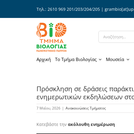
Μετάβαση
Τηλ.: 2610 969 201/203/204/205 | grambio[at]up
στο
περιεχόμενο
Αναζήτηση
για:
Αρχική
Το Τμήμα Βιολογίας
Μουσεία
Πρόσκληση σε δράσεις παράκτι
ενημερωτικών εκδηλώσεων στο
7 Μαΐου, 2026
|
Ανακοινώσεις Τμήματος
Κατεβάστε την
ακόλουθη ενημέρωση