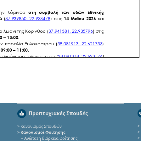
Προπτυχιακές Σπουδές
>
>
Κανονισμός Σπουδών
>
> Κανονισμοί Φοίτησης
>
–
Ανώτατη διάρκεια φοίτησης