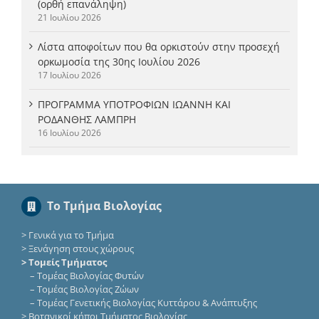
(ορθή επανάληψη)
21 Ιουλίου 2026
Λίστα αποφοίτων που θα ορκιστούν στην προσεχή
ορκωμοσία της 30ης Ιουλίου 2026
17 Ιουλίου 2026
ΠΡΟΓΡΑΜΜΑ ΥΠΟΤΡΟΦΙΩΝ ΙΩΑΝΝΗ ΚΑΙ
ΡΟΔΑΝΘΗΣ ΛΑΜΠΡΗ
16 Ιουλίου 2026
Το Τμήμα Βιολογίας
>
Γενικά για το Τμήμα
>
Ξενάγηση στους χώρους
> Τομείς Τμήματος
–
Τομέας Βιολογίας Φυτών
–
Τομέας Βιολογίας Ζώων
–
Τομέας Γενετικής Βιολογίας Κυττάρου & Ανάπτυξης
>
Βοτανικοί κήποι Τμήματος Βιολογίας