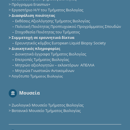
>
Πρόγραμμα Erasmus+
>
Εργαστήριο Η/Υ του Τμήματος Βιολογίας
> Διασφάλιση ποιότητας
–
Εκθέσεις Αξιολόγησης Τμήματος Βιολογίας
–
Πολιτική Ποιότητας Προπτυχιακού Προγράμματος Σπουδών
–
Στοχοθεσία Ποιότητας του Τμήματος
> Συμμετοχή σε ερευνητικά δίκτυα
–
Eρευνητικός κόμβος European Liquid Biopsy Society
> Διοικητικές πληροφορίες
–
Διοικητικά έγγραφα Τμήματος Βιολογίας
–
Επιτροπές Τμήματος Βιολογίας
–
Μητρώο αξιολογητών – εκλεκτόρων ΑΠΕΛΛΑ
–
Μητρώα Γνωστικών Αντικειμένων
>
Λογότυπο Τμ
ήματος Βιολογίας
Μουσεία
>
Ζωολογικό Μουσείο Τμήματος Βιολογίας
>
Βοτανικό Μουσείο Τμήματος Βιολογίας