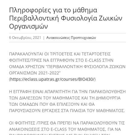
Πληροφορίες για το μάθημα
Περιβαλλοντική Φυσιολογία Ζωικών
Το Τμήμα Βιολογίας
Οργανισμών
6 Οκτωβρίου, 2021
|
Ανακοινώσεις Προπτυχιακών
Μουσεία
ΠΑΡΑΚΑΛΟΥΝΤΑΙ ΟΙ ΤΡΙΤΟΕΤΕΙΣ ΚΑΙ ΤΕΤΑΡΤΟΕΤΕΙΣ
Προπτυχιακές Σπουδές
ΦΟΙΤΗΤΕΣ/ΤΡΙΕΣ ΝΑ ΕΓΓΡΑΦΟΥΝ ΣΤΟ E-CLASS ΣΤΗΝ
ΟΜΑΔΑ ΧΡΗΣΤΩΝ “ΠΕΡΙΒΑΛΛΟΝΤΙΚΗ ΦΥΣΙΟΛΟΓΙΑ ΖΩΙΚΩΝ
ΟΡΓΑΝΙΣΜΩΝ 2021-2022”
Μεταπτυχιακές Σπουδές
(
https://eclass.upatras.gr/courses/BIO430/
)
Η ΕΓΓΡΑΦΗ ΕΙΝΑΙ ΑΠΑΡΑΊΤΗΤΗ ΓΙΑ ΤΗΝ ΠΑΡΑΚΟΛΟΥΘΗΣΗ
ΤΩΝ ΔΙΑΛΕΞΕΩΝ ΤΟΥ ΜΑΘΗΜΑΤΟΣ ΚΑΙ ΤΗ ΔΗΜΙΟΥΡΓΙΑ
Προσωπικό
ΤΩΝ ΟΜΑΔΩΝ ΠΟΥ ΘΑ ΕΠΙΛΕΞΟΥΝ ΚΑΙ ΘΑ
ΠΑΡΟΥΣΙΑΣΟΥΝ ΕΡΓΑΣΙΕΣ ΣΤΑ ΠΛΑΙΣΙΑ ΤΟΥ ΜΑΘΗΜΑΤΟΣ.
Ανακοινώσεις
ΟΙ ΦΟΙΤΗΤΕΣ /ΤΡΙΕΣ ΘΑ ΠΡΕΠΕΙ ΝΑ ΠΑΡΑΚΟΛΟΥΘΟΥΝ ΤΙΣ
ΑΝΑΚΟΙΝΩΣΕΙΣ ΣΤΟ E-CLASS ΤΟΥ ΜΑΘΗΜΑΤΟΣ, ΓΙΑ ΝΑ