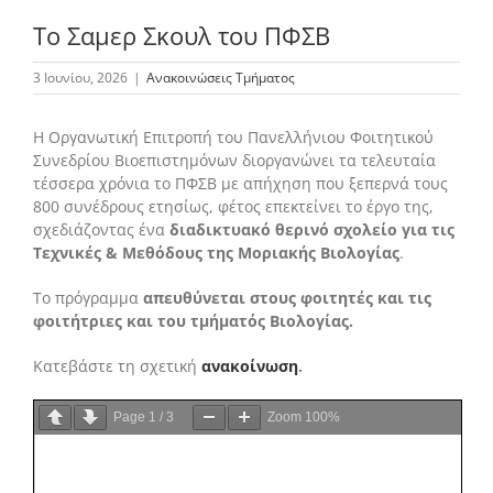
Το Σαμερ Σκουλ του ΠΦΣΒ
Το Τμήμα Βιολογίας
3 Ιουνίου, 2026
|
Ανακοινώσεις Τμήματος
Η Οργανωτική Επιτροπή του Πανελλήνιου Φοιτητικού
Μουσεία
Συνεδρίου Βιοεπιστημόνων διοργανώνει τα τελευταία
τέσσερα χρόνια το ΠΦΣΒ με απήχηση που ξεπερνά τους
800 συνέδρους
ετησίως, φέτος επεκτείνει το έργο της,
Προπτυχιακές Σπουδές
σχεδιάζοντας ένα
διαδικτυακό θερινό σχολείο για τις
Τεχνικές & Μεθόδους της Μοριακής Βιολογίας
.
Μεταπτυχιακές Σπουδές
Το πρόγραμμα
απευθύνεται στους φοιτητές και τις
φοιτήτριες και του τμήματός Βιολογίας.
Προσωπικό
Κατεβάστε τη σχετική
ανακοίνωση
.
Page
1
/
3
Zoom
100%
Ανακοινώσεις