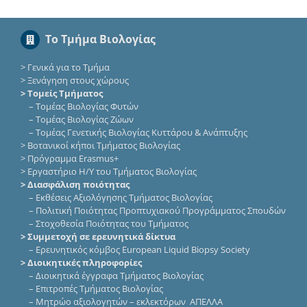
Το Τμήμα Βιολογίας
>
Γενικά για το Τμήμα
>
Ξενάγηση στους χώρους
> Τομείς Τμήματος
–
Τομέας Βιολογίας Φυτών
–
Τομέας Βιολογίας Ζώων
–
Τομέας Γενετικής Βιολογίας Κυττάρου & Ανάπτυξης
>
Βοτανικοί κήποι Τμήματος Βιολογίας
>
Πρόγραμμα Erasmus+
>
Εργαστήριο Η/Υ του Τμήματος Βιολογίας
> Διασφάλιση ποιότητας
–
Εκθέσεις Αξιολόγησης Τμήματος Βιολογίας
–
Πολιτική Ποιότητας Προπτυχιακού Προγράμματος Σπουδών
–
Στοχοθεσία Ποιότητας του Τμήματος
> Συμμετοχή σε ερευνητικά δίκτυα
–
Eρευνητικός κόμβος European Liquid Biopsy Society
> Διοικητικές πληροφορίες
–
Διοικητικά έγγραφα Τμήματος Βιολογίας
–
Επιτροπές Τμήματος Βιολογίας
–
Μητρώο αξιολογητών – εκλεκτόρων ΑΠΕΛΛΑ