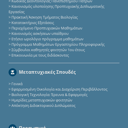
>
Κώδικας Δεοντολογίας Πανεπιστημίου Πατρών
>
Κανονισμός υλοποίησης Προπτυχιακής Διπλωματικής
Εργασίας
>
Πρακτική Άσκηση Τμήματος Βιολογίας
>
Κατατακτήριες Eξετάσεις
>
Περιεχόμενο Προπτυχιακών Μαθημάτων
>
Κανονισμός ασκήσεων υπαίθρου
>
Ετήσιο ωρολόγιο πρόγραμμα μαθημάτων
>
Πρόγραμμα Μαθημάτων Εργαστηρίου Πληροφορικής
>
Σύμβουλοι καθηγητές φοιτητών 1ου έτους
>
Επικοινωνία με τους διδάσκοντες
Μεταπτυχιακές Σπουδές
>
Γενικά
>
Εφαρμοσμένη Οικολογία και Διαχείριση Περιβάλλοντος
>
Βιολογική Τεχνολογία: Έρευνα & Εφαρμογές
>
Ημερίδες μεταπτυχιακών φοιτητών
>
Απόκτηση Διδακτορικού Διπλώματος
Προσωπικό