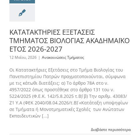
ΚΑΤΑΤΑΚΤΗΡΙΕΣ ΕΞΕΤΑΣΕΙΣ
ΤΜΗΜΑΤΟΣ ΒΙΟΛΟΓΙΑΣ ΑΚΑΔΗΜΑΪΚΟ
ΕΤΟΣ 2026-2027
12 Μαΐου, 2026
|
Ανακοινώσεις Τμήματος
Οι Kατατακτήριες Εξετάσεις στο Τμήμα Βιολογίας του
Πανεπιστημίου Πατρών πραγματοποιούνται, σύμφωνα
με τις κάτωθι διατάξεις: α) Το άρθρο 78Α στο ν.
4957/2022 όπως προστέθηκε στο άρθρο 131 του ν.
5224/2025 (Φ.Ε.Κ. 142/5.8.2025 τ.Β΄) β) Την αριθμ. 43083/
Ζ1 Υ.Α (ΦΕΚ 2040/08.04.2026/τ.Β΄) «Κατάταξη υποψηφίων
σε Τμήματα ή Μονοτμηματικές Σχολές των Ανώτατων
Εκπαιδευτικών [...]
Διαβάστε περισσότερα