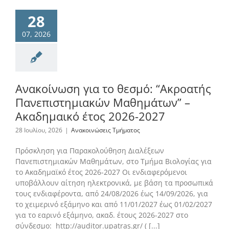
28
Το Τμήμα Βιολογίας
07, 2026
Μουσεία
Ανακοίνωση για το θεσμό: “Ακροατής
Προπτυχιακές Σπουδές
Πανεπιστημιακών Μαθημάτων” –
Ακαδημαικό έτος 2026-2027
28 Ιουλίου, 2026
|
Ανακοινώσεις Τμήματος
Μεταπτυχιακές Σπουδές
Πρόσκληση για Παρακολούθηση Διαλέξεων
Πανεπιστημιακών Μαθημάτων, στο Τμήμα Βιολογίας για
Προσωπικό
το Aκαδημαϊκό έτος 2026-2027 Οι ενδιαφερόμενοι
υποβάλλουν αίτηση ηλεκτρονικά, με βάση τα προσωπικά
τους ενδιαφέροντα, από 24/08/2026 έως 14/09/2026, για
Ανακοινώσεις
το χειμερινό εξάμηνο και από 11/01/2027 έως 01/02/2027
για το εαρινό εξάμηνο, ακαδ. έτους 2026-2027 στο
σύνδεσμο: http://auditor.upatras.gr/ ( [...]