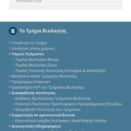
16 Ιουλίου 2026
Το Τμήμα Βιολογίας
>
Γενικά για το Τμήμα
>
Ξενάγηση στους χώρους
> Τομείς Τμήματος
–
Τομέας Βιολογίας Φυτών
–
Τομέας Βιολογίας Ζώων
–
Τομέας Γενετικής Βιολογίας Κυττάρου & Ανάπτυξης
>
Βοτανικοί κήποι Τμήματος Βιολογίας
>
Πρόγραμμα Erasmus+
>
Εργαστήριο Η/Υ του Τμήματος Βιολογίας
> Διασφάλιση ποιότητας
–
Εκθέσεις Αξιολόγησης Τμήματος Βιολογίας
–
Πολιτική Ποιότητας Προπτυχιακού Προγράμματος Σπουδών
–
Στοχοθεσία Ποιότητας του Τμήματος
> Συμμετοχή σε ερευνητικά δίκτυα
–
Eρευνητικός κόμβος European Liquid Biopsy Society
> Διοικητικές πληροφορίες