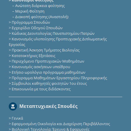
–
Ανώτατη διάρκεια φοίτησης
–
Μερική Φοίτηση
–
Διακοπή φοίτησης (Αναστολή)
>
Πρόγραμμα Σπουδών
>
Εγχειρίδιο Οδηγού Σπουδών
>
Κώδικας Δεοντολογίας Πανεπιστημίου Πατρών
>
Κανονισμός υλοποίησης Προπτυχιακής Διπλωματικής
Εργασίας
>
Πρακτική Άσκηση Τμήματος Βιολογίας
>
Κατατακτήριες Eξετάσεις
>
Περιεχόμενο Προπτυχιακών Μαθημάτων
>
Κανονισμός ασκήσεων υπαίθρου
>
Ετήσιο ωρολόγιο πρόγραμμα μαθημάτων
>
Πρόγραμμα Μαθημάτων Εργαστηρίου Πληροφορικής
>
Σύμβουλοι καθηγητές φοιτητών 1ου έτους
>
Επικοινωνία με τους διδάσκοντες
Μεταπτυχιακές Σπουδές
>
Γενικά
>
Εφαρμοσμένη Οικολογία και Διαχείριση Περιβάλλοντος
>
Βιολογική Τεχνολογία: Έρευνα & Εφαρμογές