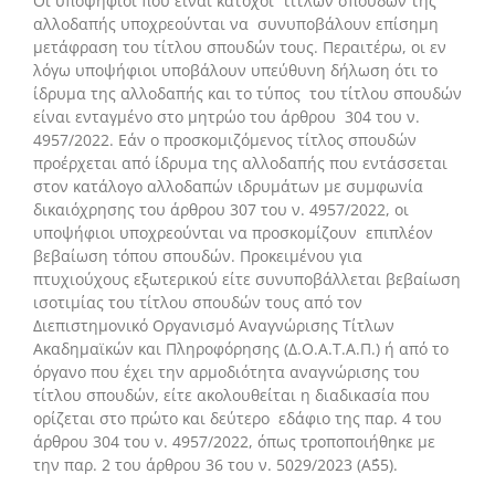
Οι υποψήφιοι που είναι κάτοχοι τίτλων σπουδών της
αλλοδαπής υποχρεούνται να συνυποβάλουν επίσημη
μετάφραση του τίτλου σπουδών τους. Περαιτέρω, οι εν
λόγω υποψήφιοι υποβάλουν υπεύθυνη δήλωση ότι το
ίδρυμα της αλλοδαπής και το τύπος του τίτλου σπουδών
είναι ενταγμένο στο μητρώο του άρθρου 304 του ν.
4957/2022. Εάν ο προσκομιζόμενος τίτλος σπουδών
προέρχεται από ίδρυμα της αλλοδαπής που εντάσσεται
στον κατάλογο αλλοδαπών ιδρυμάτων με συμφωνία
δικαιόχρησης του άρθρου 307 του ν. 4957/2022, οι
υποψήφιοι υποχρεούνται να προσκομίζουν επιπλέον
βεβαίωση τόπου σπουδών. Προκειμένου για
πτυχιούχους εξωτερικού είτε συνυποβάλλεται βεβαίωση
ισοτιμίας του τίτλου σπουδών τους από τον
Διεπιστημονικό Οργανισμό Αναγνώρισης Τίτλων
Ακαδημαϊκών και Πληροφόρησης (Δ.Ο.Α.Τ.Α.Π.) ή από το
όργανο που έχει την αρμοδιότητα αναγνώρισης του
τίτλου σπουδών, είτε ακολουθείται η διαδικασία που
ορίζεται στο πρώτο και δεύτερο εδάφιο της παρ. 4 του
άρθρου 304 του ν. 4957/2022, όπως τροποποιήθηκε με
την παρ. 2 του άρθρου 36 του ν. 5029/2023 (Α΄55).