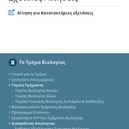
Αίτηση για Κατατακτήριες εξετάσεις
Το Τμήμα Βιολογίας
>
Γενικά για το Τμήμα
>
Ξενάγηση στους χώρους
> Τομείς Τμήματος
–
Τομέας Βιολογίας Φυτών
–
Τομέας Βιολογίας Ζώων
–
Τομέας Γενετικής Βιολογίας Κυττάρου & Ανάπτυξης
>
Βοτανικοί κήποι Τμήματος Βιολογίας
>
Πρόγραμμα Erasmus+
>
Εργαστήριο Η/Υ του Τμήματος Βιολογίας
> Διασφάλιση ποιότητας
–
Εκθέσεις Αξιολόγησης Τμήματος Βιολογίας