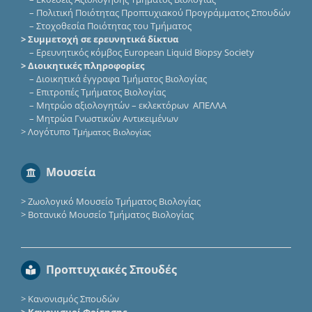
–
Πολιτική Ποιότητας Προπτυχιακού Προγράμματος Σπουδών
–
Στοχοθεσία Ποιότητας του Τμήματος
> Συμμετοχή σε ερευνητικά δίκτυα
–
Eρευνητικός κόμβος European Liquid Biopsy Society
> Διοικητικές πληροφορίες
–
Διοικητικά έγγραφα Τμήματος Βιολογίας
–
Επιτροπές Τμήματος Βιολογίας
–
Μητρώο αξιολογητών – εκλεκτόρων ΑΠΕΛΛΑ
–
Μητρώα Γνωστικών Αντικειμένων
>
Λογότυπο Τμ
ήματος Βιολογίας
Μουσεία
>
Ζωολογικό Μουσείο Τμήματος Βιολογίας
>
Βοτανικό Μουσείο Τμήματος Βιολογίας
Προπτυχιακές Σπουδές
>
Κανονισμός Σπουδών
> Κανονισμοί Φοίτησης