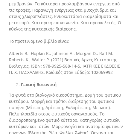
μεμβρανών. Τα κύτταρα προσλαμβάνουν ενέργεια από
τις τροφές. Παραγωγή ενέργειας στα μιτοχόνδρια και
στους χλωροπλάστες. Ενδοκυττάρια διαμερίσματα και
μεταφορά. Κυτταρική επικοινωνία. Κυτταροσκελετός. Ο
κύκλος της κυτταρικής διαίρεσης.
Το προτεινόμενο βιβλίο είναι:
Alberts Β., Hopkin K., Johnson Α., Morgan D., Raff M.,
Roberts K., Walter P. (2021) Βασικές Αρχές Κυτταρικής
Βιολογίας, ISBN: 978-9925-588-14-5, ΙΑΤΡΙΚΕΣ ΕΚΔΟΣΕΙΣ
Π. Χ. ΠΑΣΧΑΛΙΔΗΣ. Κωδικός στον Εύδοξο: 102069992
Γενική Βοτανική
Τα φυτά στο βιολογικό οικοσύστημα. Δομή του φυτικού
κυττάρου. Μορφή και τρόποι διαίρεσης του φυτικού
πυρήνα (Μίτωση, Αμίτωση, Ενδομίτωση, Μείωση).
Πολυπλοειδία στους φυτικούς οργανισμούς. Το
διαφοροποιημένο φυτικό κύτταρο. Κατηγορίες φυτικών
κυττάρων και ιστών. Μορφολογία και ανατομία φυτικών
οργάνων (Βλαστός, Ρίζα, Φύλλο, Άνθος). Όργανα και