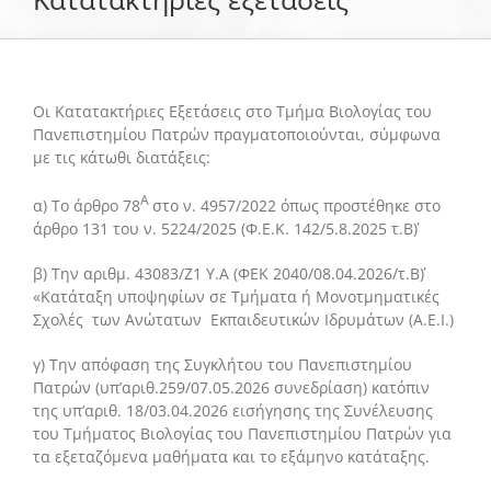
Το Τμήμα Βιολογίας
Οι Kατατακτήριες Εξετάσεις στο Τμήμα Βιολογίας του
Πανεπιστημίου Πατρών πραγματοποιούνται, σύμφωνα
Μουσεία
με τις κάτωθι διατάξεις:
Α
α) Το άρθρο 78
στο ν. 4957/2022 όπως προστέθηκε στο
Προπτυχιακές Σπουδές
άρθρο 131 του ν. 5224/2025 (Φ.Ε.Κ. 142/5.8.2025 τ.Β΄)
β) Την αριθμ. 43083/Ζ1 Υ.Α (ΦΕΚ 2040/08.04.2026/τ.Β΄)
Μεταπτυχιακές Σπουδές
«Κατάταξη υποψηφίων σε Τμήματα ή Μονοτμηματικές
Σχολές των Ανώτατων Εκπαιδευτικών Ιδρυμάτων (Α.Ε.Ι.)
Προσωπικό
γ) Την απόφαση της Συγκλήτου του Πανεπιστημίου
Πατρών (υπ’αριθ.259/07.05.2026 συνεδρίαση) κατόπιν
της υπ’αριθ. 18/03.04.2026 εισήγησης της Συνέλευσης
Ανακοινώσεις
του Τμήματος Βιολογίας του Πανεπιστημίου Πατρών για
τα εξεταζόμενα μαθήματα και το εξάμηνο κατάταξης.