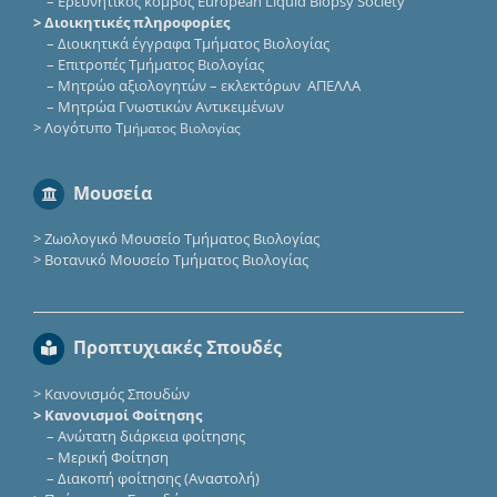
–
Eρευνητικός κόμβος European Liquid Biopsy Society
> Διοικητικές πληροφορίες
–
Διοικητικά έγγραφα Τμήματος Βιολογίας
–
Επιτροπές Τμήματος Βιολογίας
–
Μητρώο αξιολογητών – εκλεκτόρων ΑΠΕΛΛΑ
–
Μητρώα Γνωστικών Αντικειμένων
>
Λογότυπο Τμ
ήματος Βιολογίας
Μουσεία
>
Ζωολογικό Μουσείο Τμήματος Βιολογίας
>
Βοτανικό Μουσείο Τμήματος Βιολογίας
Προπτυχιακές Σπουδές
>
Κανονισμός Σπουδών
> Κανονισμοί Φοίτησης
–
Ανώτατη διάρκεια φοίτησης
–
Μερική Φοίτηση
–
Διακοπή φοίτησης (Αναστολή)