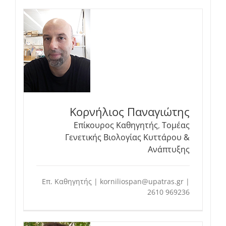
Κορνήλιος Παναγιώτης
Επίκουρος Καθηγητής
,
Τομέας
Γενετικής Βιολογίας Κυττάρου &
Ανάπτυξης
Επ. Καθηγητής | korniliospan@upatras.gr |
2610 969236