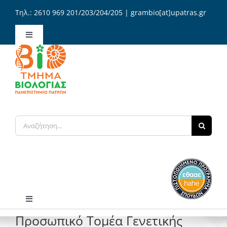
Μετάβαση
Τηλ.: 2610 969 201/203/204/205 | grambio[at]upatras.gr
στο
περιεχόμενο
Toggle
Navigation
Διοίκηση Τμήματος
Γραμματεία / Αιτήσεις
Αναζήτηση
Επικοινωνία
για:
Ελληνικά
Toggle
Navigation
Προσωπικό Τομέα Γενετικής
Αρχική