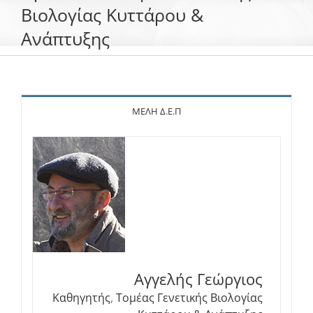
Βιολογίας Κυττάρου &
Ανάπτυξης
Το Τμήμα Βιολογίας
Μουσεία
ΜΕΛΗ Δ.Ε.Π
Προπτυχιακές Σπουδές
Μεταπτυχιακές Σπουδές
Προσωπικό
Ανακοινώσεις
Αγγελής Γεώργιος
Καθηγητής
,
Τομέας Γενετικής Βιολογίας