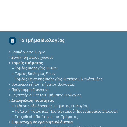
Το Τμήμα Βιολογίας
>
Γενικά για το Τμήμα
>
Ξενάγηση στους χώρους
> Τομείς Τμήματος
–
Τομέας Βιολογίας Φυτών
–
Τομέας Βιολογίας Ζώων
–
Τομέας Γενετικής Βιολογίας Κυττάρου & Ανάπτυξης
>
Βοτανικοί κήποι Τμήματος Βιολογίας
>
Πρόγραμμα Erasmus+
>
Εργαστήριο Η/Υ του Τμήματος Βιολογίας
> Διασφάλιση ποιότητας
–
Εκθέσεις Αξιολόγησης Τμήματος Βιολογίας
–
Πολιτική Ποιότητας Προπτυχιακού Προγράμματος Σπουδών
–
Στοχοθεσία Ποιότητας του Τμήματος
> Συμμετοχή σε ερευνητικά δίκτυα