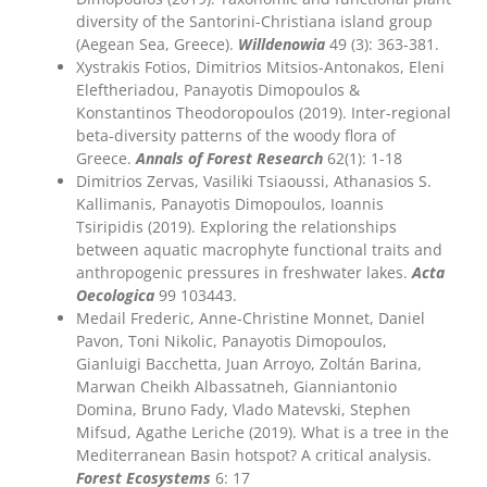
diversity of the Santorini-Christiana island group
(Aegean Sea, Greece).
Willdenowia
49 (3): 363-381.
Xystrakis Fotios, Dimitrios Mitsios-Antonakos, Eleni
Eleftheriadou, Panayotis Dimopoulos &
Konstantinos Theodoropoulos (2019). Inter-regional
beta-diversity patterns of the woody flora of
Greece.
Annals of Forest Research
62(1): 1-18
Dimitrios Zervas, Vasiliki Tsiaoussi, Athanasios S.
Kallimanis, Panayotis Dimopoulos, Ioannis
Tsiripidis (2019). Exploring the relationships
between aquatic macrophyte functional traits and
anthropogenic pressures in freshwater lakes.
Acta
Oecologica
99 103443.
Medail Frederic, Anne-Christine Monnet, Daniel
Pavon, Toni Nikolic, Panayotis Dimopoulos,
Gianluigi Bacchetta, Juan Arroyo, Zoltán Barina,
Marwan Cheikh Albassatneh, Gianniantonio
Domina, Bruno Fady, Vlado Matevski, Stephen
Mifsud, Agathe Leriche (2019). What is a tree in the
Mediterranean Basin hotspot? A critical analysis.
Forest Ecosystems
6: 17