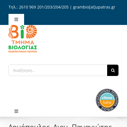
Μετάβαση
Τηλ.: 2610 969 201/203/204/205 | grambio[at]upatras.gr
στο
περιεχόμενο
Toggle
Navigation
Διοίκηση Τμήματος
Γραμματεία / Αιτήσεις
Αναζήτηση
Επικοινωνία
για:
Ελληνικά
Toggle
Navigation
Δημόπουλος, Διον. Παναγιώτης
Αρχική