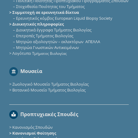
–
Πολιτική Ποιότητας Προπτυχιακού Προγράμματος Σπουδών
–
Στοχοθεσία Ποιότητας του Τμήματος
> Συμμετοχή σε ερευνητικά δίκτυα
–
Eρευνητικός κόμβος European Liquid Biopsy Society
> Διοικητικές πληροφορίες
–
Διοικητικά έγγραφα Τμήματος Βιολογίας
–
Επιτροπές Τμήματος Βιολογίας
–
Μητρώο αξιολογητών – εκλεκτόρων ΑΠΕΛΛΑ
–
Μητρώα Γνωστικών Αντικειμένων
>
Λογότυπο Τμ
ήματος Βιολογίας
Μουσεία
>
Ζωολογικό Μουσείο Τμήματος Βιολογίας
>
Βοτανικό Μουσείο Τμήματος Βιολογίας
Προπτυχιακές Σπουδές
>
Κανονισμός Σπουδών
> Κανονισμοί Φοίτησης