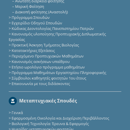
–
Ανώτατη διάρκεια φοίτησης
–
Μερική Φοίτηση
–
Διακοπή φοίτησης (Αναστολή)
>
Πρόγραμμα Σπουδών
>
Εγχειρίδιο Οδηγού Σπουδών
>
Κώδικας Δεοντολογίας Πανεπιστημίου Πατρών
>
Κανονισμός υλοποίησης Προπτυχιακής Διπλωματικής
Εργασίας
>
Πρακτική Άσκηση Τμήματος Βιολογίας
>
Κατατακτήριες Eξετάσεις
>
Περιεχόμενο Προπτυχιακών Μαθημάτων
>
Κανονισμός ασκήσεων υπαίθρου
>
Ετήσιο ωρολόγιο πρόγραμμα μαθημάτων
>
Πρόγραμμα Μαθημάτων Εργαστηρίου Πληροφορικής
>
Σύμβουλοι καθηγητές φοιτητών 1ου έτους
>
Επικοινωνία με τους διδάσκοντες
Μεταπτυχιακές Σπουδές
>
Γενικά
>
Εφαρμοσμένη Οικολογία και Διαχείριση Περιβάλλοντος
>
Βιολογική Τεχνολογία: Έρευνα & Εφαρμογές
>
Ημερίδες μεταπτυχιακών φοιτητών