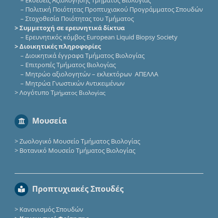
–
Εκθέσεις Αξιολόγησης Τμήματος Βιολογίας
–
Πολιτική Ποιότητας Προπτυχιακού Προγράμματος Σπουδών
–
Στοχοθεσία Ποιότητας του Τμήματος
> Συμμετοχή σε ερευνητικά δίκτυα
–
Eρευνητικός κόμβος European Liquid Biopsy Society
> Διοικητικές πληροφορίες
–
Διοικητικά έγγραφα Τμήματος Βιολογίας
–
Επιτροπές Τμήματος Βιολογίας
–
Μητρώο αξιολογητών – εκλεκτόρων ΑΠΕΛΛΑ
–
Μητρώα Γνωστικών Αντικειμένων
>
Λογότυπο Τμ
ήματος Βιολογίας
Μουσεία
>
Ζωολογικό Μουσείο Τμήματος Βιολογίας
>
Βοτανικό Μουσείο Τμήματος Βιολογίας
Προπτυχιακές Σπουδές
>
Κανονισμός Σπουδών