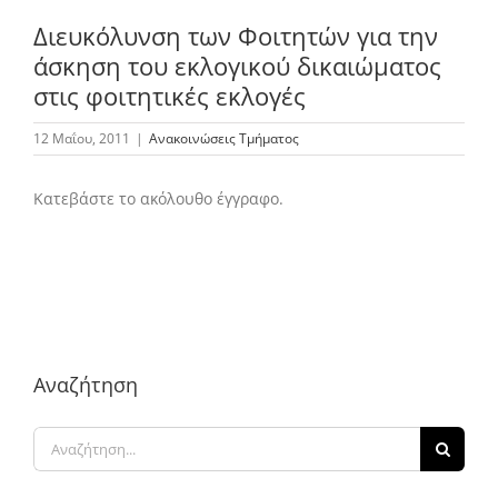
Διευκόλυνση των Φοιτητών για την
άσκηση του εκλογικού δικαιώματος
Το Τμήμα Βιολογίας
στις φοιτητικές εκλογές
12 Μαΐου, 2011
|
Ανακοινώσεις Τμήματος
Μουσεία
Κατεβάστε το ακόλουθο έγγραφο.
Προπτυχιακές Σπουδές
Μεταπτυχιακές Σπουδές
Προσωπικό
Αναζήτηση
Ανακοινώσεις
Αναζήτηση
για: