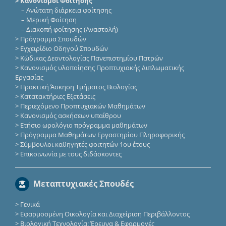
> Κανονισμοί Φοίτησης
–
Ανώτατη διάρκεια φοίτησης
–
Μερική Φοίτηση
–
Διακοπή φοίτησης (Αναστολή)
>
Πρόγραμμα Σπουδών
>
Εγχειρίδιο Οδηγού Σπουδών
>
Κώδικας Δεοντολογίας Πανεπιστημίου Πατρών
>
Κανονισμός υλοποίησης Προπτυχιακής Διπλωματικής
Εργασίας
>
Πρακτική Άσκηση Τμήματος Βιολογίας
>
Κατατακτήριες Eξετάσεις
>
Περιεχόμενο Προπτυχιακών Μαθημάτων
>
Κανονισμός ασκήσεων υπαίθρου
>
Ετήσιο ωρολόγιο πρόγραμμα μαθημάτων
>
Πρόγραμμα Μαθημάτων Εργαστηρίου Πληροφορικής
>
Σύμβουλοι καθηγητές φοιτητών 1ου έτους
>
Επικοινωνία με τους διδάσκοντες
Μεταπτυχιακές Σπουδές
>
Γενικά
>
Εφαρμοσμένη Οικολογία και Διαχείριση Περιβάλλοντος
>
Βιολογική Τεχνολογία: Έρευνα & Εφαρμογές