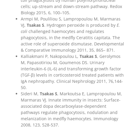
coli
phagocytosis by human polymorphonuclear
cells; up-stream and down-stream pathway. Redox
Biology 2015, 6, 100–105.
Armpi M, Pouliliou S, Lampropoulou M, Marmaras
VJ,
Tsakas S
. Hydrogen peroxide is produced by
E.
coli
challenged haemocytes and regulates
phagocytosis, in the medfly Ceratitis capitata. The
active role of superoxide dismutase. Developmental
& Comparative Immunology 2011, 35, 865– 871.
Kalliakmani P, Nakopoulou L,
Tsakas S
, Gerolymos
M, Papasotiriou Μ, Goumenos DS. Urinary
interleukin-6 (IL-6) and transforming growth factor
(TGF-β) levels in corticosteroid treated patients with
IgA nephropathy. Clinical Nephrology 2011, 76,144-
50.
Sideri M,
Tsakas S
, Markoutsa E, Lampropoulou M,
Marmaras VJ. Innate immunity in insects: Surface-
associated dopa decarboxylase-dependent
pathways regulate phagocytosis, nodulation and
melanization in medfly haemocytes. Immunology
2008, 123, 528-537.