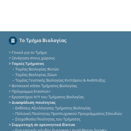
Το Τμήμα Βιολογίας
>
Γενικά για το Τμήμα
>
Ξενάγηση στους χώρους
> Τομείς Τμήματος
–
Τομέας Βιολογίας Φυτών
–
Τομέας Βιολογίας Ζώων
–
Τομέας Γενετικής Βιολογίας Κυττάρου & Ανάπτυξης
>
Βοτανικοί κήποι Τμήματος Βιολογίας
>
Πρόγραμμα Erasmus+
>
Εργαστήριο Η/Υ του Τμήματος Βιολογίας
> Διασφάλιση ποιότητας
–
Εκθέσεις Αξιολόγησης Τμήματος Βιολογίας
–
Πολιτική Ποιότητας Προπτυχιακού Προγράμματος Σπουδών
–
Στοχοθεσία Ποιότητας του Τμήματος
> Συμμετοχή σε ερευνητικά δίκτυα
–
Eρευνητικός κόμβος European Liquid Biopsy Society