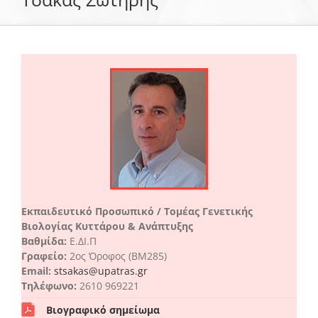
Το Τμήμα Βιολογίας
Μουσεία
Προπτυχιακές Σπουδές
Μεταπτυχιακές Σπουδές
Εκπαιδευτικό Προσωπικό / Τομέας Γενετικής
Βιολογίας Κυττάρου & Ανάπτυξης
Προσωπικό
Βαθμίδα:
Ε.ΔΙ.Π
Γραφείο:
2ος Όροφος (ΒΜ285)
Email:
stsakas@upatras.gr
Ανακοινώσεις
Τηλέφωνο:
2610 969221
Βιογραφικό σημείωμα