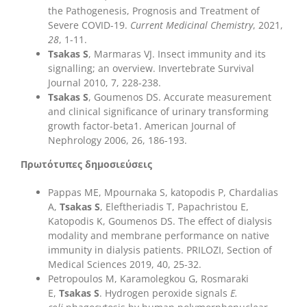
the Pathogenesis, Prognosis and Treatment of
Severe COVID-19.
Current Medicinal Chemistry
, 2021,
28
, 1-11.
Tsakas S
, Marmaras VJ. Insect immunity and its
signalling; an overview. Invertebrate Survival
Journal 2010, 7, 228-238.
Tsakas S
, Goumenos DS. Accurate measurement
and clinical significance of urinary transforming
growth factor-beta1. American Journal of
Nephrology 2006, 26, 186-193.
Πρωτότυπες δημοσιεύσεις
Pappas ME, Mpournaka S, katopodis P, Chardalias
A,
Tsakas S
, Eleftheriadis T, Papachristou E,
Katopodis K, Goumenos DS. The effect of dialysis
modality and membrane performance on native
immunity in dialysis patients. PRILOZI, Section of
Medical Sciences 2019, 40, 25-32.
Petropoulos M, Karamolegkou G, Rosmaraki
E,
Tsakas S
. Hydrogen peroxide signals
E.