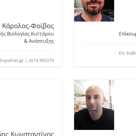
 Κάρολος-Φοίβος
κής Βιολογίας Κυττάρου
Επίκου
& Ανάπτυξης
Επ. Καθ
@upatras.gr | 2610 997275
δης Κωνσταντίνος