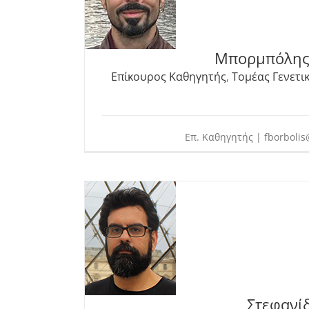
Μπορμπόλης
Επίκουρος Καθηγητής
,
Τομέας Γενετι
Επ. Καθηγητής | fborbolis
Στεφανί