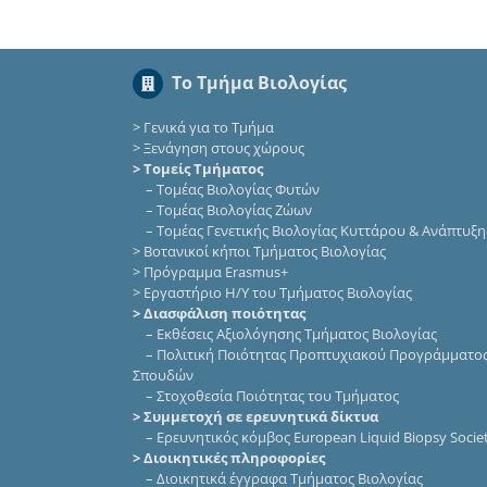
Το Τμήμα Βιολογίας
>
Γενικά για το Τμήμα
>
Ξενάγηση στους χώρους
> Τομείς Τμήματος
–
Τομέας Βιολογίας Φυτών
–
Τομέας Βιολογίας Ζώων
–
Τομέας Γενετικής Βιολογίας Κυττάρου & Ανάπτυξη
>
Βοτανικοί κήποι Τμήματος Βιολογίας
>
Πρόγραμμα Erasmus+
>
Εργαστήριο Η/Υ του Τμήματος Βιολογίας
> Διασφάλιση ποιότητας
–
Εκθέσεις Αξιολόγησης Τμήματος Βιολογίας
–
Πολιτική Ποιότητας Προπτυχιακού Προγράμματο
Σπουδών
–
Στοχοθεσία Ποιότητας του Τμήματος
> Συμμετοχή σε ερευνητικά δίκτυα
–
Eρευνητικός κόμβος European Liquid Biopsy Socie
> Διοικητικές πληροφορίες
–
Διοικητικά έγγραφα Τμήματος Βιολογίας