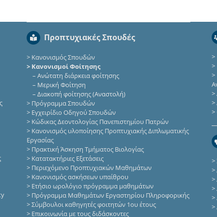
Προπτυχιακές Σπουδές
>
>
Κανονισμός Σπουδών
>
> Κανονισμοί Φοίτησης
>
–
Ανώτατη διάρκεια φοίτησης
Α
–
Μερική Φοίτηση
>
–
Διακοπή φοίτησης (Αναστολή)
ς
>
>
Πρόγραμμα Σπουδών
>
>
Εγχειρίδιο Οδηγού Σπουδών
>
Κώδικας Δεοντολογίας Πανεπιστημίου Πατρών
>
Κανονισμός υλοποίησης Προπτυχιακής Διπλωματικής
Εργασίας
>
Πρακτική Άσκηση Τμήματος Βιολογίας
ς
>
Κατατακτήριες Eξετάσεις
>
>
Περιεχόμενο Προπτυχιακών Μαθημάτων
>
>
Κανονισμός ασκήσεων υπαίθρου
>
>
Ετήσιο ωρολόγιο πρόγραμμα μαθημάτων
>
ty
>
Πρόγραμμα Μαθημάτων Εργαστηρίου Πληροφορικής
>
>
Σύμβουλοι καθηγητές φοιτητών 1ου έτους
>
>
Επικοινωνία με τους διδάσκοντες