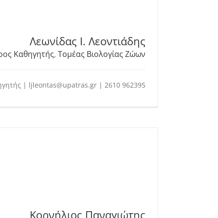
Λεωνίδας Ι. Λεοντιάδης
ρος Καθηγητής
,
Τομέας Βιολογίας Ζώων
ηγητής | ljleontas@upatras.gr | 2610 962395
Κορνήλιος Παναγιώτης