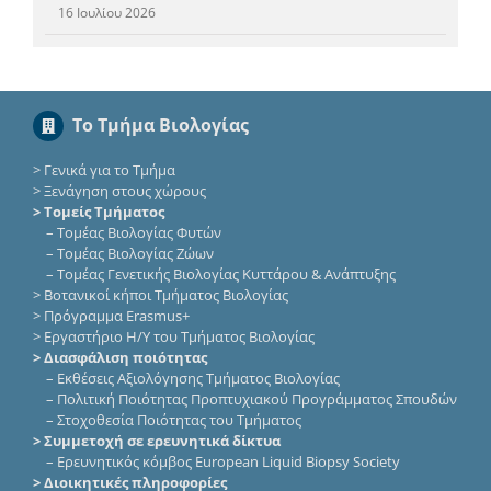
16 Ιουλίου 2026
Το Τμήμα Βιολογίας
>
Γενικά για το Τμήμα
>
Ξενάγηση στους χώρους
> Τομείς Τμήματος
–
Τομέας Βιολογίας Φυτών
–
Τομέας Βιολογίας Ζώων
–
Τομέας Γενετικής Βιολογίας Κυττάρου & Ανάπτυξης
>
Βοτανικοί κήποι Τμήματος Βιολογίας
>
Πρόγραμμα Erasmus+
>
Εργαστήριο Η/Υ του Τμήματος Βιολογίας
> Διασφάλιση ποιότητας
–
Εκθέσεις Αξιολόγησης Τμήματος Βιολογίας
–
Πολιτική Ποιότητας Προπτυχιακού Προγράμματος Σπουδών
–
Στοχοθεσία Ποιότητας του Τμήματος
> Συμμετοχή σε ερευνητικά δίκτυα
–
Eρευνητικός κόμβος European Liquid Biopsy Society
> Διοικητικές πληροφορίες