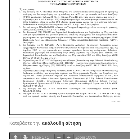
Κατεβάστε την
ακόλουθη αίτηση
Page
1
/
1
Zoom
100%