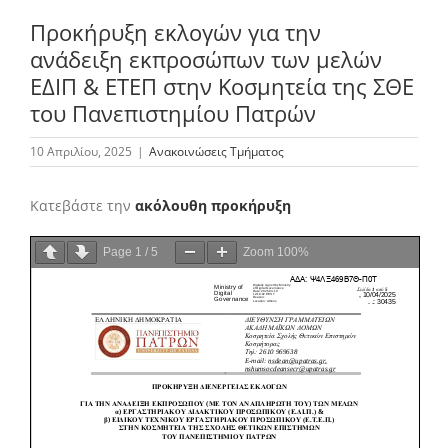
Προκήρυξη εκλογών για την
ανάδειξη εκπροσώπων των μελών
Το Τμήμα Βιολογίας
ΕΔΙΠ & ΕΤΕΠ στην Κοσμητεία της ΣΘΕ
του Πανεπιστημίου Πατρών
Μουσεία
10 Απριλίου, 2025
|
Ανακοινώσεις Τμήματος
Προπτυχιακές Σπουδές
Κατεβάστε την
ακόλουθη προκήρυξη
Page
1
/
5
Zoom
100%
Μεταπτυχιακές Σπουδές
Προσωπικό
Ανακοινώσεις