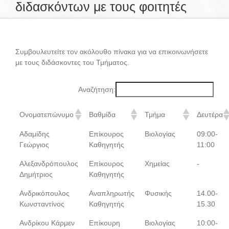
διδασκόντων με τους φοιτητές
Το Τμήμα Βιολογίας
Συμβουλευτείτε τον ακόλουθο πίνακα για να επικοινωνήσετε
με τους διδάσκοντες του Τμήματος.
Μουσεία
Αναζήτηση:
Προπτυχιακές Σπουδές
Ονοματεπώνυμο
Βαθμίδα
Τμήμα
Δευτέρα
Μεταπτυχιακές Σπουδές
Αδαμίδης
Επίκουρος
Βιολογίας
09:00-
Γεώργιος
Καθηγητής
11:00
Αλεξανδρόπουλος
Επίκουρος
Χημείας
-
Προσωπικό
Δημήτριος
Καθηγητής
Ανδρικόπουλος
Αναπληρωτής
Φυσικής
14.00-
Ανακοινώσεις
Κωνσταντίνος
Καθηγητής
15.30
Ανδρίκου Κάρμεν
Επίκουρη
Βιολογίας
10:00-