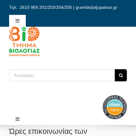
Μετάβαση
Τηλ.: 2610 969 201/203/204/205 | grambio[at]upatras.gr
στο
περιεχόμενο
Toggle
Navigation
Διοίκηση Τμήματος
Γραμματεία / Αιτήσεις
Αναζήτηση
Επικοινωνία
για:
Ελληνικά
Toggle
Navigation
Ώρες επικοινωνίας των
Αρχική