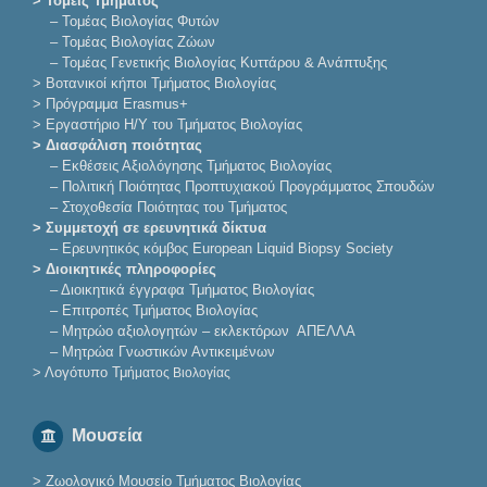
> Τομείς Τμήματος
–
Τομέας Βιολογίας Φυτών
–
Τομέας Βιολογίας Ζώων
–
Τομέας Γενετικής Βιολογίας Κυττάρου & Ανάπτυξης
>
Βοτανικοί κήποι Τμήματος Βιολογίας
>
Πρόγραμμα Erasmus+
>
Εργαστήριο Η/Υ του Τμήματος Βιολογίας
> Διασφάλιση ποιότητας
–
Εκθέσεις Αξιολόγησης Τμήματος Βιολογίας
–
Πολιτική Ποιότητας Προπτυχιακού Προγράμματος Σπουδών
–
Στοχοθεσία Ποιότητας του Τμήματος
> Συμμετοχή σε ερευνητικά δίκτυα
–
Eρευνητικός κόμβος European Liquid Biopsy Society
> Διοικητικές πληροφορίες
–
Διοικητικά έγγραφα Τμήματος Βιολογίας
–
Επιτροπές Τμήματος Βιολογίας
–
Μητρώο αξιολογητών – εκλεκτόρων ΑΠΕΛΛΑ
–
Μητρώα Γνωστικών Αντικειμένων
>
Λογότυπο Τμ
ήματος Βιολογίας
Μουσεία
>
Ζωολογικό Μουσείο Τμήματος Βιολογίας