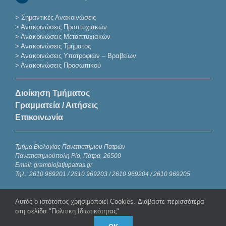
>
Σημαντικές Ανακοινώσεις
>
Ανακοινώσεις Προπτυχιακών
>
Ανακοινώσεις Μεταπτυχιακών
>
Ανακοινώσεις Τμήματος
>
Ανακοινώσεις Υποτροφιών – Βραβείων
>
Ανακοινώσεις Προσωπικού
Διοίκηση Τμήματος
Γραμματεία / Αιτήσεις
Επικοινωνία
Τμήμα Βιολογίας Πανεπιστήμιου Πατρών
Πανεπιστημιούπολη Ρίο, Πάτρα, 26500
Email: grambio[at]upatras.gr
Τηλ.: 2610 969201 / 2610 969203 / 2610 969204 / 2610 969205
Αυτός ο ιστότοπος χρησιμοποιεί Cookies. Διαβάστε περισσότερα
στη σελίδα "Πολιτικη Ιδιωτικότητας"
Copyright 2023 – 2024 | Τμήμα Βιολογίας Πανεπιστημίου Πατρών|
Πολιτική απορρήτου