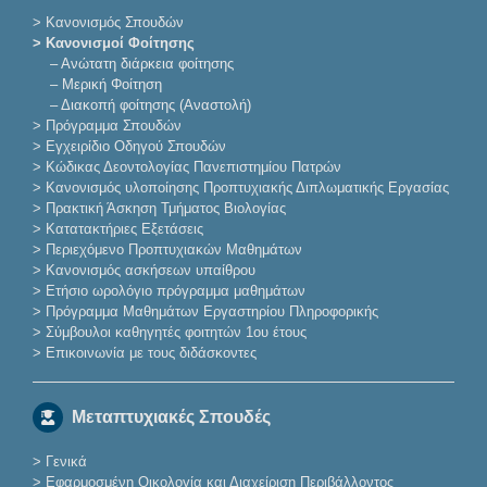
>
Κανονισμός Σπουδών
> Κανονισμοί Φοίτησης
–
Ανώτατη διάρκεια φοίτησης
–
Μερική Φοίτηση
–
Διακοπή φοίτησης (Αναστολή)
>
Πρόγραμμα Σπουδών
>
Εγχειρίδιο Οδηγού Σπουδών
>
Κώδικας Δεοντολογίας Πανεπιστημίου Πατρών
>
Κανονισμός υλοποίησης Προπτυχιακής Διπλωματικής Εργασίας
>
Πρακτική Άσκηση Τμήματος Βιολογίας
>
Κατατακτήριες Eξετάσεις
>
Περιεχόμενο Προπτυχιακών Μαθημάτων
>
Κανονισμός ασκήσεων υπαίθρου
>
Ετήσιο ωρολόγιο πρόγραμμα μαθημάτων
>
Πρόγραμμα Μαθημάτων Εργαστηρίου Πληροφορικής
>
Σύμβουλοι καθηγητές φοιτητών 1ου έτους
>
Επικοινωνία με τους διδάσκοντες
Μεταπτυχιακές Σπουδές
>
Γενικά
>
Εφαρμοσμένη Οικολογία και Διαχείριση Περιβάλλοντος