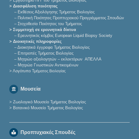
>
Εργαστήριο Η/Υ του Τμήματος Βιολογίας
> Διασφάλιση ποιότητας
–
Εκθέσεις Αξιολόγησης Τμήματος Βιολογίας
–
Πολιτική Ποιότητας Προπτυχιακού Προγράμματος Σπουδών
–
Στοχοθεσία Ποιότητας του Τμήματος
> Συμμετοχή σε ερευνητικά δίκτυα
–
Eρευνητικός κόμβος European Liquid Biopsy Society
> Διοικητικές πληροφορίες
–
Διοικητικά έγγραφα Τμήματος Βιολογίας
–
Επιτροπές Τμήματος Βιολογίας
–
Μητρώο αξιολογητών – εκλεκτόρων ΑΠΕΛΛΑ
–
Μητρώα Γνωστικών Αντικειμένων
>
Λογότυπο Τμ
ήματος Βιολογίας
Μουσεία
>
Ζωολογικό Μουσείο Τμήματος Βιολογίας
>
Βοτανικό Μουσείο Τμήματος Βιολογίας
Προπτυχιακές Σπουδές