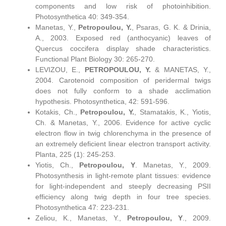
components and low risk of photoinhibition.
Photosynthetica 40: 349-354.
Manetas, Y.,
Petropoulou, Y.
, Psaras, G. K. & Drinia,
Α., 2003. Exposed red (anthocyanic) leaves of
Quercus coccifera display shade characteristics.
Functional Plant Biology 30: 265-270.
LEVIZOU, E.,
PETROPOULOU, Y.
& MANETAS, Y.,
2004. Carotenoid composition of peridermal twigs
does not fully conform to a shade acclimation
hypothesis. Photosynthetica, 42: 591-596.
Kotakis, Ch.,
Petropoulou, Y.
, Stamatakis, K., Yiotis,
Ch. & Manetas, Y., 2006. Evidence for active cyclic
electron flow in twig chlorenchyma in the presence of
an extremely deficient linear electron transport activity.
Planta, 225 (1): 245-253.
Yiotis, Ch.,
Petropoulou, Y
. Manetas, Y., 2009.
Photosynthesis in light-remote plant tissues: evidence
for light-independent and steeply decreasing PSII
efficiency along twig depth in four tree species.
Photosynthetica 47: 223-231.
Zeliou, K., Manetas, Y.,
Petropoulou, Y
., 2009.