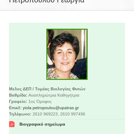
Το Τμήμα Βιολογίας
Μουσεία
Προπτυχιακές Σπουδές
Μεταπτυχιακές Σπουδές
Μελος ΔΕΠ / Τομέας Βιολογίας Φυτών
Βαθμίδα:
Αναπληρώτρια Καθηγήτρια
Προσωπικό
Γραφείο:
1ος Όροφος
Email:
yiola.petropoulou@upatras.gr
Τηλέφωνο:
2610 969223, 2610 997496
Ανακοινώσεις
Βιογραφικό σημείωμα