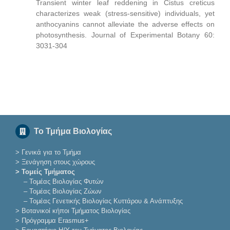
Transient winter leaf reddening in Cistus creticus
characterizes weak (stress-sensitive) individuals, yet
anthocyanins cannot alleviate the adverse effects on
photosynthesis. Journal of Experimental Botany 60:
3031-304
Το Τμήμα Βιολογίας
>
Γενικά για το Τμήμα
>
Ξενάγηση στους χώρους
> Τομείς Τμήματος
–
Τομέας Βιολογίας Φυτών
–
Τομέας Βιολογίας Ζώων
–
Τομέας Γενετικής Βιολογίας Κυττάρου & Ανάπτυξης
>
Βοτανικοί κήποι Τμήματος Βιολογίας
>
Πρόγραμμα Erasmus+