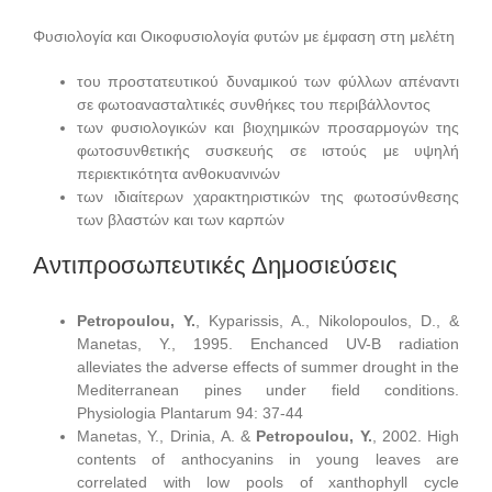
Φυσιολογία και Οικοφυσιολογία φυτών με έμφαση στη μελέτη
του προστατευτικού δυναμικού των φύλλων απέναντι
σε φωτοανασταλτικές συνθήκες του περιβάλλοντος
των φυσιολογικών και βιοχημικών προσαρμογών της
φωτοσυνθετικής συσκευής σε ιστούς με υψηλή
περιεκτικότητα ανθοκυανινών
των ιδιαίτερων χαρακτηριστικών της φωτοσύνθεσης
των βλαστών και των καρπών
Αντιπροσωπευτικές Δημοσιεύσεις
Petropoulou, Y.
, Kyparissis, A., Nikolopoulos, D., &
Manetas, Y., 1995. Enchanced UV-B radiation
alleviates the adverse effects of summer drought in the
Mediterranean pines under field conditions.
Physiologia Plantarum 94: 37-44
Manetas, Y., Drinia, Α. &
Petropoulou, Y.
, 2002. High
contents of anthocyanins in young leaves are
correlated with low pools of xanthophyll cycle